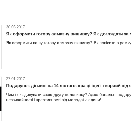
30.05.2017
Як оформити готову алмазну вишивку? Як доглядати за м
Як оформити вашу готову алмазну вишивку? Як повісити в рамк
27.01.2017
Подарунок дівчині на 14 лютого: кращі ідеї і творчий підх
Чим і як здивувати свою другу половинку? Адже банальні подарун
незвичайності і креативності від молодої людини!