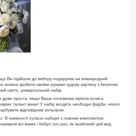
 що Ви підійшли до вибору подарунка на міжнародний
ко можна зробити своїми руками чудову картину з безліччю
ий свято, універсальний набір.
я дуже проста: якщо Ваша половинка мріяла колись
криє талант жінки! У набір входять необхідні фарби, нічого
фарбувати відповідним кольором.
сіх. В наявності сучасні набори з повним комплектом,
шивали всі мами і бабусі хоч раз, їм знайомий цей вид