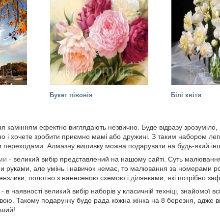
Букет півонія
Білі квіти
я камінням ефектно виглядають незвично. Буде відразу зрозуміло,
но і хочете зробити приємно мамі або дружині. З таким набором лег
ими переходами. Алмазну вишивку можна подарувати на будь-який інш
ми
- великий вибір представлений на нашому сайті. Суть малюванн
и руками, але умінь і навичок немає, то малювання за номерами роз
пензлики, полотно з нанесеною схемою і ділянками, які потрібно за
м
- в наявності великий вибір наборів у класичній техніці, знайомої в
вою. Такому подарунку буде рада кожна жінка на 8 березня, адже ви
нший!