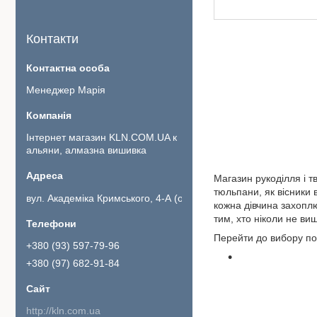
Контакти
Менеджер Марія
Інтернет магазин KLN.COM.UA к
альяни, алмазна вишивка
Магазин рукоділля і т
тюльпани, як вісники
вул. Академіка Кримського, 4-А (офіс 111)., Київ, Україна
кожна дівчина захопл
тим, хто ніколи не ви
Перейти до вибору по
+380 (93) 597-79-96
+380 (97) 682-91-84
http://kln.com.ua