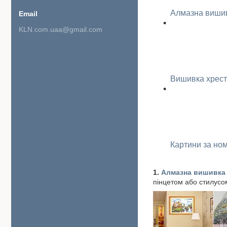
Алмазна виши
KLN.com.uaa@gmail.com
Вишивка хрес
Картини за но
1.
Алмазна вишивка
пінцетом або стилусом