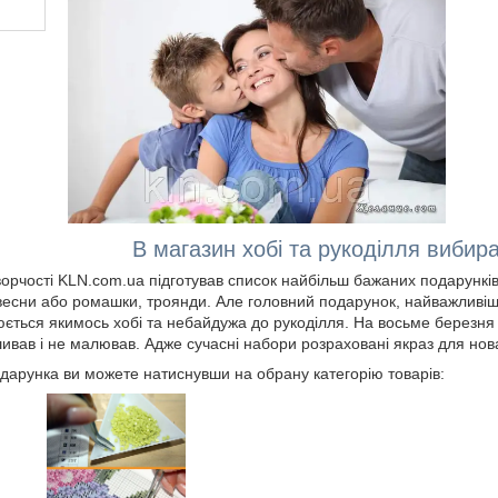
В магазин хобі та рукоділля вибир
ворчості KLN.com.ua підготував список найбільш бажаних подарунків 
 весни або ромашки, троянди. Але головний подарунок, найважливіши
юється якимось хобі та небайдужа до рукоділля. На восьме березня 
шивав і не малював. Адже сучасні набори розраховані якраз для нова
дарунка ви можете натиснувши на обрану категорію товарів: