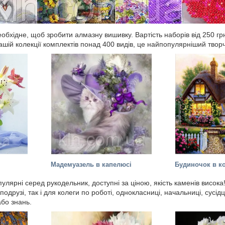
необхідне, щоб зробити алмазну вишивку. Вартість наборів від 250 
нашій колекції комплектів понад 400 видів, це найпопулярніший твор
Мадемуазель в капелюсі
Будиночок в к
пулярні серед рукодельник, доступні за ціною, якість каменів висока
, подрузі, так і для колеги по роботі, однокласниці, начальниці, сус
або знань.