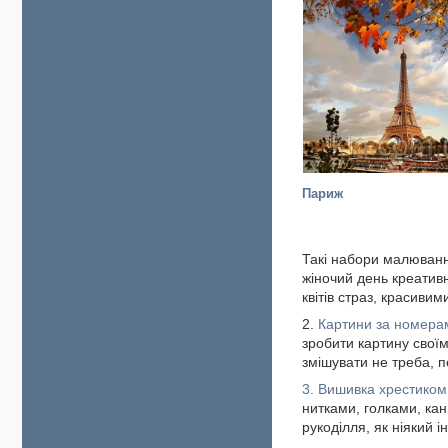
Париж
Такі набори малюванн
жіночий день креатив
квітів страз, красив
2.
Картини за номера
зробити картину своїм
змішувати не треба, 
3. Вишивка хрестико
нитками, голками, кан
рукоділля, як ніякий і