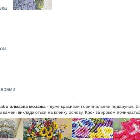
вка
том
мерами
або алмазна мозаїка
- дуже красивий і оригінальний подарунок. Ви
 камені викладаються на клейку основу. Крок за кроком починаєтьс