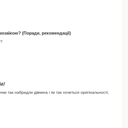
озаїкою? (Поради, рекомендації)
у?
ід!
ки так набридли дівчина і їм так хочеться оригінальності,