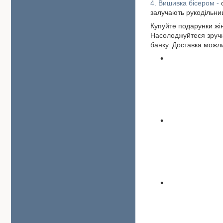
4. Вишивка бісером -
залучають рукодільниць
Купуйте подарунки жін
Насолоджуйтеся зручн
банку. Доставка можл