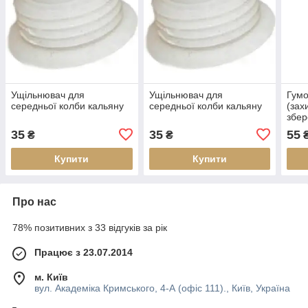
Ущільнювач для
Ущільнювач для
Гумо
середньої колби кальяну
середньої колби кальяну
(зах
збер
розб
35
35
55
₴
₴
Купити
Купити
Про нас
78% позитивних з 33 відгуків за рік
Працює з 23.07.2014
м. Київ
вул. Академіка Кримського, 4-А (офіс 111)., Київ, Україна