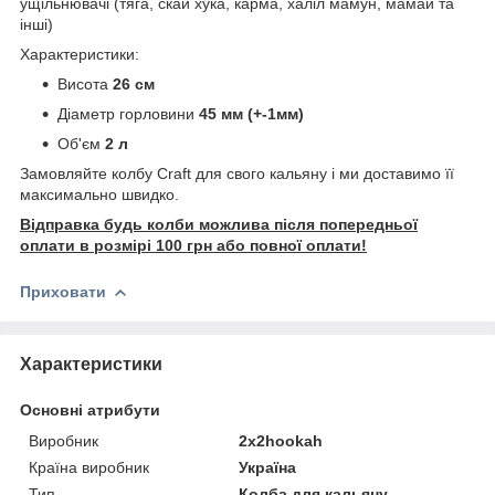
ущільнювачі (тяга, скай хука, карма, халіл мамун, мамай та
інші)
Характеристики:
Висота
26 см
Діаметр горловини
45 мм (+-1мм)
Об'єм
2 л
Замовляйте колбу Craft для свого кальяну і ми доставимо її
максимально швидко.
Відправка будь колби можлива після попередньої
оплати в розмірі 100 грн або повної оплати!
Приховати
Характеристики
Основні атрибути
Виробник
2x2hookah
Країна виробник
Україна
Тип
Колба для кальяну