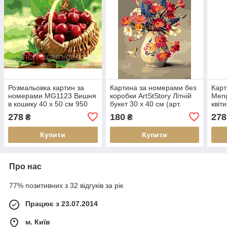
Розмальовка картин за
Картина за номерами без
Карт
номерами MG1123 Вишня
коробки ArtStStory Літній
Meng
в кошику 40 х 50 см 950
букет 30 х 40 см (арт.
квіти
квіти
AS0215)
см
278
180
278
₴
₴
Купити
Купити
Про нас
77% позитивних з 32 відгуків за рік
Працює з 23.07.2014
м. Київ