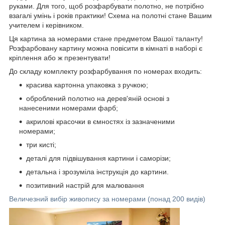
руками. Для того, щоб розфарбувати полотно, не потрібно
взагалі умінь і років практики! Схема на полотні стане Вашим
учителем і керівником.
Ця картина за номерами стане предметом Вашої таланту!
Розфарбовану картину можна повісити в кімнаті в наборі є
кріплення або ж презентувати!
До складу комплекту розфарбування по номерах входить:
красива картонна упаковка з ручкою;
оброблений полотно на дерев'яній основі з
нанесеними номерами фарб;
акрилові красочки в ємностях із зазначеними
номерами;
три кисті;
деталі для підвішування картини і саморізи;
детальна і зрозуміла інструкція до картини.
позитивний настрій для малювання
Величезний вибір живопису за номерами (понад 200 видів)