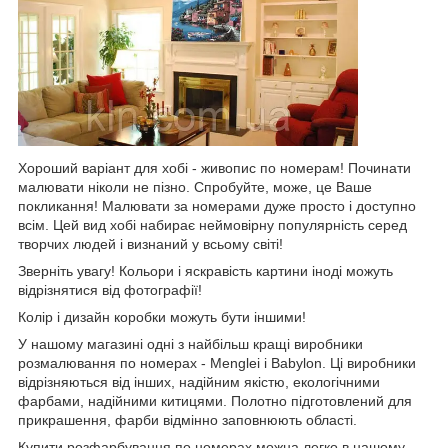
Хороший варіант для хобі - живопис по номерам! Починати
малювати ніколи не пізно. Спробуйте, може, це Ваше
покликання! Малювати за номерами дуже просто і доступно
всім. Цей вид хобі набирає неймовірну популярність серед
творчих людей і визнаний у всьому світі!
Зверніть увагу! Кольори і яскравість картини іноді можуть
відрізнятися від фотографії!
Колір і дизайн коробки можуть бути іншими!
У нашому магазині одні з найбільш кращі виробники
розмалювання по номерах - Menglei і Babylon. Ці виробники
відрізняються від інших, надійним якістю, екологічними
фарбами, надійними китицями. Полотно підготовлений для
прикрашення, фарби відмінно заповнюють області.
Купити розфарбування по номерах можна легко в нашому