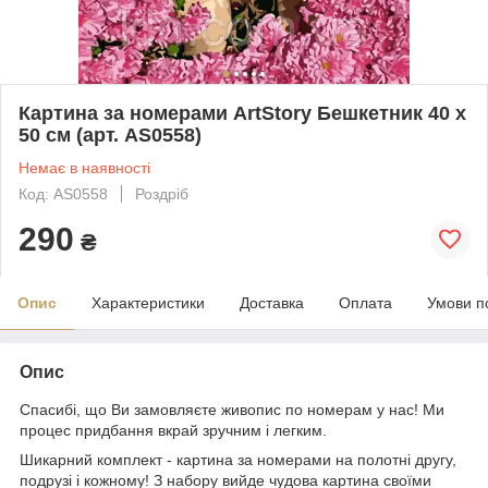
Картина за номерами ArtStory Бешкетник 40 х
50 см (арт. AS0558)
Немає в наявності
Код: AS0558
Роздріб
290
₴
Опис
Характеристики
Доставка
Оплата
Умови п
Опис
Спасибі, що Ви замовляєте живопис по номерам у нас! Ми
процес придбання вкрай зручним і легким.
Шикарний комплект - картина за номерами на полотні другу,
подрузі і кожному! З набору вийде чудова картина своїми