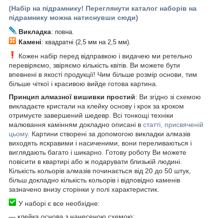
(Набір на підрамнику! Переглянути каталог наборів на
підрамнику можна натиснувши сюди)
Викладка
: повна.
Камені
: квадратні (2,5 мм на 2,5 мм).
Кожен набір перед відправкою і видачею ми ретельно
перевіряємо, звіряємо кількість квітів. Ви можете бути
впевнені в якості продукції! Чим більше розмір основи, тим
більше чіткої і красивою вийде готова картина.
Принцип алмазної вишивки простий
: Ви згідно зі схемою
викладаєте кристали на клейку основу і крок за кроком
отримуєте завершений шедевр. Всі тонкощі техніки
малювання камінням докладно описані в
статті, присвяченій
цьому.
Картини створені за допомогою викладки алмазів
виходять яскравими і насиченими, вони переливаються і
виглядають багато і шикарно. Готову роботу Ви можете
повісити в квартирі або ж подарувати близькій людині.
Кількість кольорів алмазів починається від 20 до 50 штук,
більш докладно кількість кольорів і відповідно каменів
зазначено внизу сторінки у полі характеристик.
У наборі є все необхідне:
―
клейка основа з нанесеною схемою;