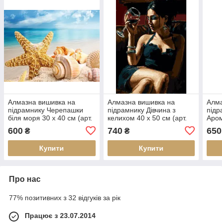
Алмазна вишивка на
Алмазна вишивка на
Алма
підрамнику Черепашки
підрамнику Дівчина з
підр
біля моря 30 х 40 см (арт.
келихом 40 х 50 см (арт.
Аром
TN998)
TN709)
TN9
600
740
650
₴
₴
Купити
Купити
Про нас
77% позитивних з 32 відгуків за рік
Працює з 23.07.2014