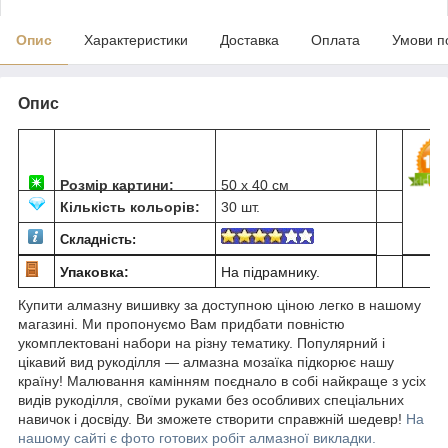
Опис
Характеристики
Доставка
Оплата
Умови п
Опис
Розмір картини:
50 х 40 см
Кількість кольорів:
30 шт.
Складність:
Упаковка:
На підрамнику.
Купити алмазну вишивку за доступною ціною легко в нашому
магазині. Ми пропонуємо Вам придбати повністю
укомплектовані набори на різну тематику. Популярний і
цікавий вид рукоділля ― алмазна мозаїка підкорює нашу
країну! Малювання камінням поєднало в собі найкраще з усіх
видів рукоділля, своїми руками без особливих спеціальних
навичок і досвіду. Ви зможете створити справжній шедевр!
На
нашому сайті є фото готових робіт алмазної викладки.