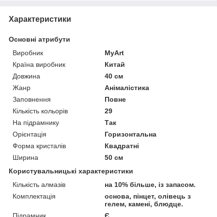
Характеристики
Основні атрибути
Виробник
MyArt
Країна виробник
Китай
Довжина
40 см
Жанр
Анімалістика
Заповнення
Повне
Кількість кольорів
29
На підрамнику
Так
Орієнтація
Горизонтальна
Форма кристалів
Квадратні
Ширина
50 см
Користувальницькі характеристики
Кількість алмазів
на 10% більше, із запасом.
Комплектація
основа, пінцет, олівець з
гелем, камені, блюдце.
Підрамник
Є