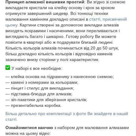
Принцип алмазної вишивки простий
: Ви згідно зі схемою
викладаєте кристали на клейку основу і крок за кроком
отримуєте завершений шедевр. Всі тонкощі техніки
малювання камінням докладно описані в
статті, присвяченій
цьому.
Картини створені за допомогою викладки алмазів
виходять яскравими і насиченими, вони переливаються і
виглядають багато і шикарно. Готову роботу Ви можете
повісити в квартирі або ж подарувати близькій людині.
Кількість кольорів алмазів починається від 20 до 50 штук,
більш докладно кількість кольорів і відповідно каменів
зазначено внизу сторінки у полі характеристик.
У наборі є все необхідне:
― клейка основа на підрамнику з нанесеною схемою;
― камені з номерами за кольорами;
― пінцет і стилус для викладання;
― підставка-блюдце для алмазів;
― зіп-пакетики для зберігання кристалів;
― презентабельна коробка.
Більш детально про комплектації з фото Ви знайдете в нашій
статті.
Ознайомитися наочно
з набором для малювання алмазами
можна на цьому відео: