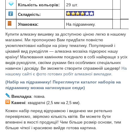
Кількість кольорів:
29 шт.
Складність:
Упаковка:
На підрамнику.
Купити алмазну вишивку за доступною ціною легко в нашому
магазині. Ми пропонуємо Вам придбати повністю
укомплектовані набори на різну тематику. Популярний і
цікавий вид рукоділля ― алмазна мозаїка підкорює нашу
країну! Малювання камінням поєднало в собі найкраще з усіх
видів рукоділля, своїми руками без особливих спеціальних
навичок і досвіду. Ви зможете створити справжній шедевр!
На
нашому сайті є фото готових робіт алмазної викладки.
(Набір на підрамнику! Переглянути каталог наборів на
підрамнику можна натиснувши сюди)
Викладка
: повна.
Камені
: квадратні (2,5 мм на 2,5 мм).
Кожен набір перед відправкою і видачею ми ретельно
перевіряємо, звіряємо кількість квітів. Ви можете бути
впевнені в якості продукції! Чим більше розмір основи, тим
більше чіткої і красивою вийде готова картина.