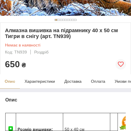
Алмазна вишивка на підрамнику 40 х 50 см
Тигри в снігу (арт. TN939)
Немає в наявності
Код: TN939
Роздріб
650
₴
Опис
Характеристики
Доставка
Оплата
Умови п
Опис
Розмір вишивки:
50 х 40 см