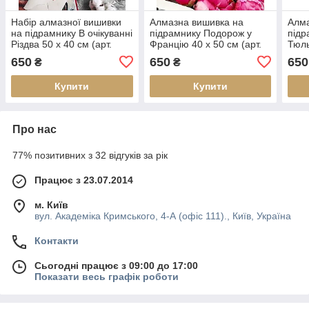
Набір алмазної вишивки
Алмазна вишивка на
Алма
на підрамнику В очікуванні
підрамнику Подорож у
підр
Різдва 50 х 40 см (арт.
Францію 40 х 50 см (арт.
Тюль
TN1161)
TN959)
(арт
650
650
650
₴
₴
викл
Купити
Купити
Про нас
77% позитивних з 32 відгуків за рік
Працює з 23.07.2014
м. Київ
вул. Академіка Кримського, 4-А (офіс 111)., Київ, Україна
Контакти
Сьогодні працює з 09:00 до 17:00
Показати весь графік роботи