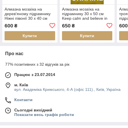
Алмазна мозаїка на
Алмазна мозаїка на
Алма
дерев'яному підрамнику
підрамнику 30 х 50 см
троя
Ніжні півонії 30 х 40 см
Keep calm and believe in
підр
(арт. TN985)
Ukraine (арт. TN1205)
(арт
600
650
600
₴
₴
Купити
Купити
Про нас
77% позитивних з 32 відгуків за рік
Працює з 23.07.2014
м. Київ
вул. Академіка Кримського, 4-А (офіс 111)., Київ, Україна
Контакти
Сьогодні вихідний
Показати весь графік роботи