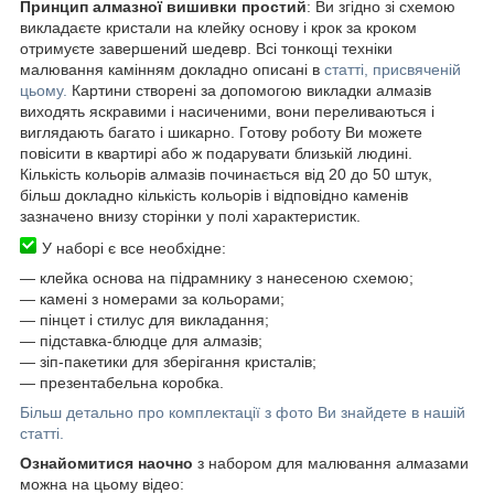
Принцип алмазної вишивки простий
: Ви згідно зі схемою
викладаєте кристали на клейку основу і крок за кроком
отримуєте завершений шедевр. Всі тонкощі техніки
малювання камінням докладно описані в
статті, присвяченій
цьому.
Картини створені за допомогою викладки алмазів
виходять яскравими і насиченими, вони переливаються і
виглядають багато і шикарно. Готову роботу Ви можете
повісити в квартирі або ж подарувати близькій людині.
Кількість кольорів алмазів починається від 20 до 50 штук,
більш докладно кількість кольорів і відповідно каменів
зазначено внизу сторінки у полі характеристик.
У наборі є все необхідне:
― клейка основа на підрамнику з нанесеною схемою;
― камені з номерами за кольорами;
― пінцет і стилус для викладання;
― підставка-блюдце для алмазів;
― зіп-пакетики для зберігання кристалів;
― презентабельна коробка.
Більш детально про комплектації з фото Ви знайдете в нашій
статті.
Ознайомитися наочно
з набором для малювання алмазами
можна на цьому відео: