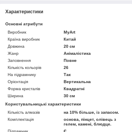
Характеристики
Основні атрибути
Виробник
MyArt
Країна виробник
Китай
Довжина
20 см
Жанр
Анімалістика
Заповнення
Повне
Кількість кольорів
26
На підрамнику
Так
Орієнтація
Вертикальна
Форма кристалів
Квадратні
Ширина
30 см
Користувальницькі характеристики
Кількість алмазів
на 10% більше, із запасом.
Комплектація
основа, пінцет, олівець з
гелем, камені, блюдце.
Підрамник
Є