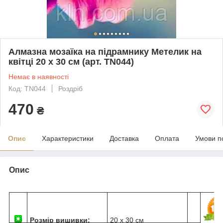
Алмазна мозаїка на підрамнику Метелик на
квітці 20 х 30 см (арт. TN044)
Немає в наявності
Код: TN044
Роздріб
470
₴
Опис
Характеристики
Доставка
Оплата
Умови п
Опис
Розмір вишивки:
20 х 30 см