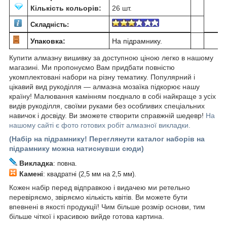
Кількість кольорів:
26 шт.
Складність:
Упаковка:
На підрамнику.
Купити алмазну вишивку за доступною ціною легко в нашому
магазині. Ми пропонуємо Вам придбати повністю
укомплектовані набори на різну тематику. Популярний і
цікавий вид рукоділля ― алмазна мозаїка підкорює нашу
країну! Малювання камінням поєднало в собі найкраще з усіх
видів рукоділля, своїми руками без особливих спеціальних
навичок і досвіду. Ви зможете створити справжній шедевр!
На
нашому сайті є фото готових робіт алмазної викладки.
(Набір на підрамнику! Переглянути каталог наборів на
підрамнику можна натиснувши сюди)
Викладка
: повна.
Камені
: квадратні (2,5 мм на 2,5 мм).
Кожен набір перед відправкою і видачею ми ретельно
перевіряємо, звіряємо кількість квітів. Ви можете бути
впевнені в якості продукції! Чим більше розмір основи, тим
більше чіткої і красивою вийде готова картина.