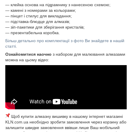
― клейка основа на підрамнику з нанесеною схемою;
― камені з номерами за кольорами;
― пінцет і стилус для викладання;
― підставка-блюдце для алмазів;
― зіп-пакетики для зберігання кристалів;
― презентабельна коробка.
Більш детально про комплектації з фото Ви знайдете в нашій
статті.
Ознайомитися наочно
з набором для малювання алмазами
можна на цьому відео:
Щоб купити алмазну вишивку в нашому інтернет магазині
KLN.com.ua необхідно зробити замовлення через корзину або
залишити швидке замовлення ввівши лише Ваш мобільний