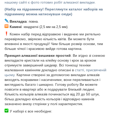
нашому сайті є фото готових робіт алмазної викладки.
(Набір на підрамнику! Переглянути каталог наборів на
підрамнику можна натиснувши сюди)
Викладка
: повна.
Камені
: квадратні (2,5 мм на 2,5 мм).
Кожен набір перед відправкою і видачею ми ретельно
перевіряємо, звіряємо кількість квітів. Ви можете бути
впевнені в якості продукції! Чим більше розмір основи, тим
більше чіткої і красивою вийде готова картина.
Принцип алмазної вишивки простий
: Ви згідно зі схемою
викладаєте кристали на клейку основу і крок за кроком
отримуєте завершений шедевр. Всі тонкощі техніки
малювання камінням докладно описані в
статті, присвяченій
цьому.
Картини створені за допомогою викладки алмазів
виходять яскравими і насиченими, вони переливаються і
виглядають багато і шикарно. Готову роботу Ви можете
повісити в квартирі або ж подарувати близькій людині.
Кількість кольорів алмазів починається від 20 до 50 штук,
більш докладно кількість кольорів і відповідно каменів
зазначено внизу сторінки у полі характеристик.
У наборі є все необхідне: