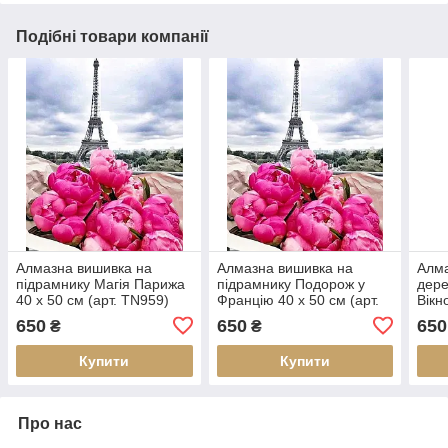
Подібні товари компанії
Алмазна вишивка на
Алмазна вишивка на
Алма
підрамнику Магія Парижа
підрамнику Подорож у
дере
40 х 50 см (арт. TN959)
Францію 40 х 50 см (арт.
Вікн
TN959)
40 с
650
650
650
₴
₴
Купити
Купити
Про нас