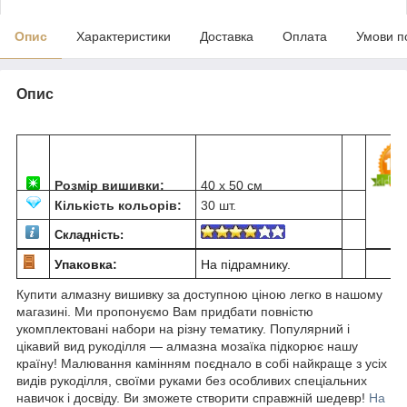
Опис
Характеристики
Доставка
Оплата
Умови п
Опис
Розмір вишивки:
40 х 50 см
Кількість кольорів:
30 шт.
Складність:
Упаковка:
На підрамнику.
Купити алмазну вишивку за доступною ціною легко в нашому
магазині. Ми пропонуємо Вам придбати повністю
укомплектовані набори на різну тематику. Популярний і
цікавий вид рукоділля ― алмазна мозаїка підкорює нашу
країну! Малювання камінням поєднало в собі найкраще з усіх
видів рукоділля, своїми руками без особливих спеціальних
навичок і досвіду. Ви зможете створити справжній шедевр!
На