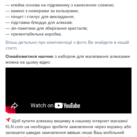
― клейка основа на підрамнику з нанесеною схемою;
― камені з номерами за кольорами;
― пінцет і стилус для викладання;
― підставка-блюдце для алмазів;
― зіп-пакетики для зберігання кристалів;
― презентабельна коробка.
Більш детально про комплектації з фото Ви знайдете в нашій
статті.
Ознайомитися наочно
з набором для малювання алмазами
можна на цьому відео:
Щоб купити алмазну вишивку в нашому інтернет магазині
KLN.com.ua необхідно зробити замовлення через корзину або
залишити швидке замовлення ввівши лише Ваш мобільний