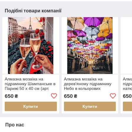
Подібні товари компанії
Алмазна мозаїка на
Алмазна мозаїка на
Алма
підрамнику Шампанське в
дерев'яному підрамнику
підр
Парижі 50 х 40 см (арт.
Небо в кольорових
натю
TN1175)
парасольках 50 х 40 см
(арт
650
650
650
₴
₴
(арт. TN1167)
Купити
Купити
Про нас