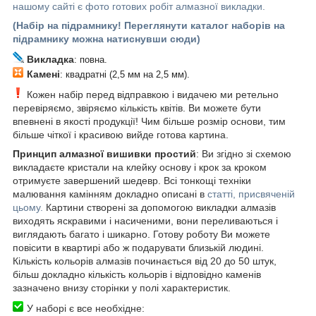
нашому сайті є фото готових робіт алмазної викладки.
(Набір на підрамнику! Переглянути каталог наборів на
підрамнику можна натиснувши сюди)
Викладка
: повна.
Камені
: квадратні (2,5 мм на 2,5 мм).
Кожен набір перед відправкою і видачею ми ретельно
перевіряємо, звіряємо кількість квітів. Ви можете бути
впевнені в якості продукції! Чим більше розмір основи, тим
більше чіткої і красивою вийде готова картина.
Принцип алмазної вишивки простий
: Ви згідно зі схемою
викладаєте кристали на клейку основу і крок за кроком
отримуєте завершений шедевр. Всі тонкощі техніки
малювання камінням докладно описані в
статті, присвяченій
цьому.
Картини створені за допомогою викладки алмазів
виходять яскравими і насиченими, вони переливаються і
виглядають багато і шикарно. Готову роботу Ви можете
повісити в квартирі або ж подарувати близькій людині.
Кількість кольорів алмазів починається від 20 до 50 штук,
більш докладно кількість кольорів і відповідно каменів
зазначено внизу сторінки у полі характеристик.
У наборі є все необхідне: