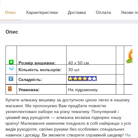
Опис
Характеристики
Доставка
Оплата
Умови п
Опис
Розмір вишивки:
40 х 50 см
Кількість кольорів:
30 шт.
Складність:
Упаковка:
На підрамнику.
Купити алмазну вишивку за доступною ціною легко в нашому
магазині. Ми пропонуємо Вам придбати повністю
укомплектовані набори на різну тематику. Популярний і
цікавий вид рукоділля ― алмазна мозаїка підкорює нашу
країну! Малювання камінням поєднало в собі найкраще з усіх
видів рукоділля, своїми руками без особливих спеціальних
навичок і досвіду. Ви зможете створити справжній шедевр!
На