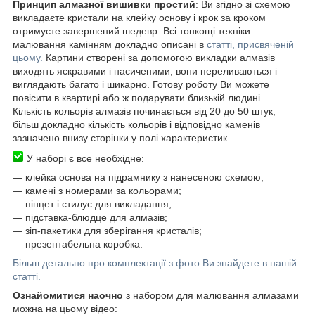
Принцип алмазної вишивки простий
: Ви згідно зі схемою
викладаєте кристали на клейку основу і крок за кроком
отримуєте завершений шедевр. Всі тонкощі техніки
малювання камінням докладно описані в
статті, присвяченій
цьому.
Картини створені за допомогою викладки алмазів
виходять яскравими і насиченими, вони переливаються і
виглядають багато і шикарно. Готову роботу Ви можете
повісити в квартирі або ж подарувати близькій людині.
Кількість кольорів алмазів починається від 20 до 50 штук,
більш докладно кількість кольорів і відповідно каменів
зазначено внизу сторінки у полі характеристик.
У наборі є все необхідне:
― клейка основа на підрамнику з нанесеною схемою;
― камені з номерами за кольорами;
― пінцет і стилус для викладання;
― підставка-блюдце для алмазів;
― зіп-пакетики для зберігання кристалів;
― презентабельна коробка.
Більш детально про комплектації з фото Ви знайдете в нашій
статті.
Ознайомитися наочно
з набором для малювання алмазами
можна на цьому відео: