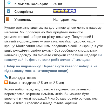
Кількість кольорів:
25 шт.
Складність:
Упаковка:
На підрамнику.
Купити алмазну вишивку за доступною ціною легко в нашому
магазині. Ми пропонуємо Вам придбати повністю
укомплектовані набори на різну тематику. Популярний і
цікавий вид рукоділля ― алмазна мозаїка підкорює нашу
країну! Малювання камінням поєднало в собі найкраще з усіх
видів рукоділля, своїми руками без особливих спеціальних
навичок і досвіду. Ви зможете створити справжній шедевр!
На
нашому сайті є фото готових робіт алмазної викладки.
(Набір на підрамнику! Переглянути каталог наборів на
підрамнику можна натиснувши сюди)
Викладка
: повна.
Камені
: квадратні (2,5 мм на 2,5 мм).
Кожен набір перед відправкою і видачею ми ретельно
перевіряємо, звіряємо кількість квітів. Ви можете бути
впевнені в якості продукції! Чим більше розмір основи, тим
більше чіткої і красивою вийде готова картина.