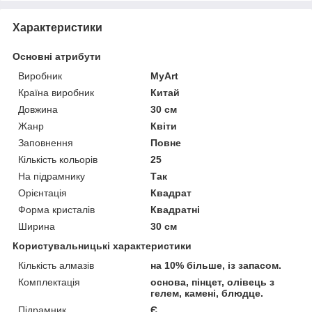
Характеристики
Основні атрибути
Виробник
MyArt
Країна виробник
Китай
Довжина
30 см
Жанр
Квіти
Заповнення
Повне
Кількість кольорів
25
На підрамнику
Так
Орієнтація
Квадрат
Форма кристалів
Квадратні
Ширина
30 см
Користувальницькі характеристики
Кількість алмазів
на 10% більше, із запасом.
Комплектація
основа, пінцет, олівець з
гелем, камені, блюдце.
Підрамник
Є