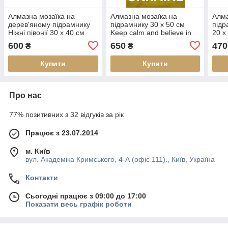
Алмазна мозаїка на
Алмазна мозаїка на
Алма
дерев'яному підрамнику
підрамнику 30 х 50 см
підр
Ніжні півонії 30 х 40 см
Keep calm and believe in
20 х
(арт. TN985)
Ukraine (арт. TN1205)
600
650
470
₴
₴
Купити
Купити
Про нас
77% позитивних з 32 відгуків за рік
Працює з 23.07.2014
м. Київ
вул. Академіка Кримського, 4-А (офіс 111)., Київ, Україна
Контакти
Сьогодні працює з 09:00 до 17:00
Показати весь графік роботи