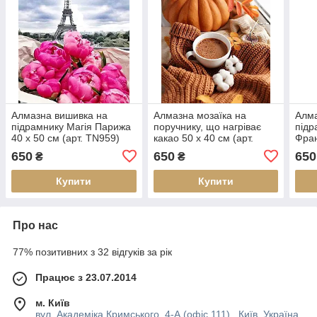
Алмазна вишивка на
Алмазна мозаїка на
Алма
підрамнику Магія Парижа
поручнику, що нагріває
підр
40 х 50 см (арт. TN959)
какао 50 х 40 см (арт.
Фран
TN1147) на подарунок
TN9
650
650
650
₴
₴
Купити
Купити
Про нас
77% позитивних з 32 відгуків за рік
Працює з 23.07.2014
м. Київ
вул. Академіка Кримського, 4-А (офіс 111)., Київ, Україна