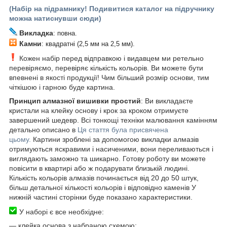
(Набір на підрамнику! Подивитися каталог на підручнику
можна натиснувши сюди)
Викладка
: повна.
Камни
: квадратні (2,5 мм на 2,5 мм).
Кожен набір перед відправкою і видавцем ми ретельно
перевіряємо, перевіряє кількість кольорів. Ви можете бути
впевнені в якості продукції! Чим більший розмір основи, тим
чіткішою і гарною буде картина.
Принцип алмазної вишивки простий
: Ви викладаєте
кристали на клейку основу і крок за кроком отримуєте
завершений шедевр. Всі тонкощі техніки малювання камінням
детально описано в
Ця стаття була присвячена
цьому.
Картини зроблені за допомогою викладки алмазів
отримуються яскравими і насиченими, вони переливаються і
виглядають заможно та шикарно. Готову роботу ви можете
повісити в квартирі або ж подарувати близькій людині.
Кількість кольорів алмазів починається від 20 до 50 штук,
більш детальної кількості кольорів і відповідно каменів У
нижній частині сторінки буде показано характеристики.
У наборі є все необхідне:
―
клейка основа з набраною схемою;