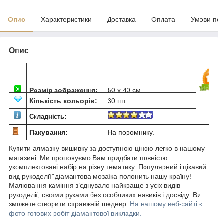
Опис
Характеристики
Доставка
Оплата
Умови п
Опис
Розмір зображення:
50 х 40 см
Кількість кольорів:
30 шт.
Складність:
Пакування:
На поромнику.
Купити алмазну вишивку за доступною ціною легко в нашому
магазині. Ми пропонуємо Вам придбати повністю
укомплектовані набір на різну тематику. Популярний і цікавий
вид рукоделії ̄ діамантова мозаїка полонить нашу країну!
Малювання каміння з’єднувало найкраще з усіх видів
рукоделії, своїми руками без особливих навиків і досвіду. Ви
зможете створити справжній шедевр!
На нашому веб-сайті є
фото готових робіт діамантової викладки.