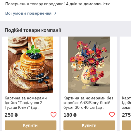
Повернення товару впродовж 14 днів за домовленістю
Всі умови повернення
Подібні товари компанії
Картина за номерами
Картина за номерами без
Карт
Ідейка "Поцілунок 2.
коробки ArtStStory Літній
Ідей
Густав Клімт" (арт.
букет 30 х 40 см (арт.
земл
KHO5638) 40*50 см без
AS0215)
(арт
250
180
275
₴
₴
коробки
без 
Купити
Купити