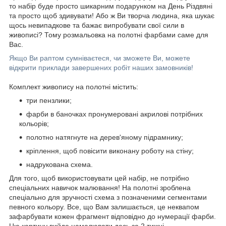
то набір буде просто шикарним подарунком на День Різдвяні
та просто щоб здивувати! Або ж Ви творча людина, яка шукає
щось невипадкове та бажає випробувати свої сили в
живописі? Тому розмальовка на полотні фарбами саме для
Вас.
Якщо Ви раптом сумніваєтеся, чи зможете Ви, можете
відкрити приклади завершених робіт наших замовників!
Комплект живопису на полотні містить:
три пензлики;
фарби в баночках пронумеровані акрилові потрібних
кольорів;
полотно натягнуте на дерев'яному підрамнику;
кріплення, щоб повісити виконану роботу на стіну;
надрукована схема.
Для того, щоб використовувати цей набір, не потрібно
спеціальних навичок малювання! На полотні зроблена
спеціально для зручності схема з позначеними сегментами
певного кольору. Все, що Вам залишається, це неквапом
зафарбувати кожен фрагмент відповідно до нумерації фарби.
Цю картину вийде намалювати десь за 2 тижні.