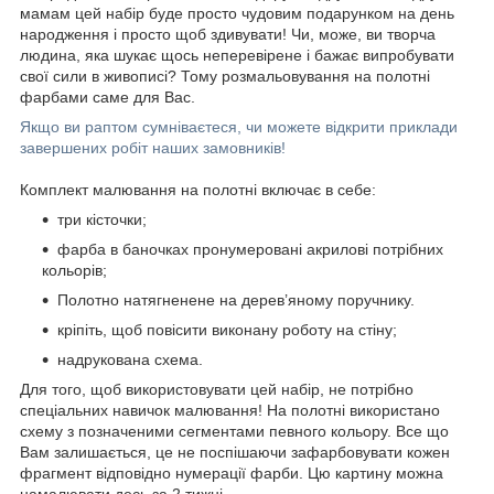
мамам цей набір буде просто чудовим подарунком на день
народження і просто щоб здивувати! Чи, може, ви творча
людина, яка шукає щось неперевірене і бажає випробувати
свої сили в живописі? Тому розмальовування на полотні
фарбами саме для Вас.
Якщо ви раптом сумніваєтеся, чи можете відкрити приклади
завершених робіт наших замовників!
Комплект малювання на полотні включає в себе:
три кісточки;
фарба в баночках пронумеровані акрилові потрібних
кольорів;
Полотно натягненене на дерев’яному поручнику.
кріпіть, щоб повісити виконану роботу на стіну;
надрукована схема.
Для того, щоб використовувати цей набір, не потрібно
спеціальних навичок малювання! На полотні використано
схему з позначеними сегментами певного кольору. Все що
Вам залишається, це не поспішаючи зафарбовувати кожен
фрагмент відповідно нумерації фарби. Цю картину можна
намалювати десь за 2 тижні.