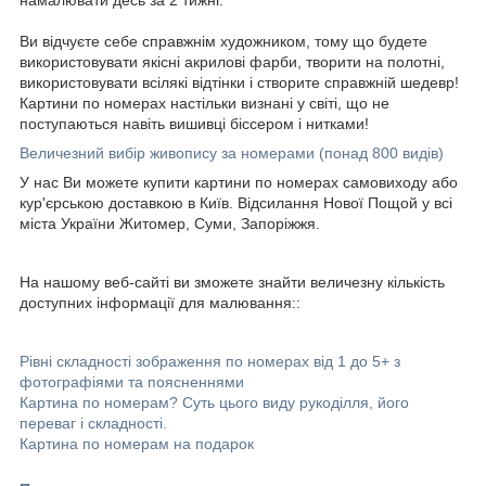
Ви відчуєте себе справжнім художником, тому що будете
використовувати якісні акрилові фарби, творити на полотні,
використовувати всілякі відтінки і створите справжній шедевр!
Картини по номерах настільки визнані у світі, що не
поступаються навіть вишивці біссером і нитками!
Величезний вибір живопису за номерами (понад 800 видів)
У нас Ви можете купити картини по номерах самовиходу або
кур'єрською доставкою в Київ. Відсилання Нової Пощой у всі
міста України Житомер, Суми, Запоріжжя.
На нашому веб-сайті ви зможете знайти величезну кількість
доступних інформації для малювання::
Рівні складності зображення по номерах від 1 до 5+ з
фотографіями та поясненнями
Картина по номерам? Суть цього виду рукоділля, його
переваг і складності.
Картина по номерам на подарок