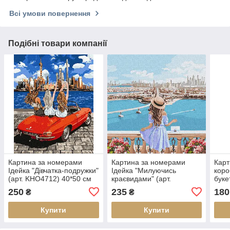
Всі умови повернення
Подібні товари компанії
Картина за номерами
Картина за номерами
Карт
Ідейка "Дівчатка-подружки"
Ідейка "Милуючись
коро
(арт. KHO4712) 40*50 см
краєвидами" (арт.
буке
без коробки
KHO4768) 40*40 см без
AS0
250
235
180
₴
₴
коробки
Купити
Купити