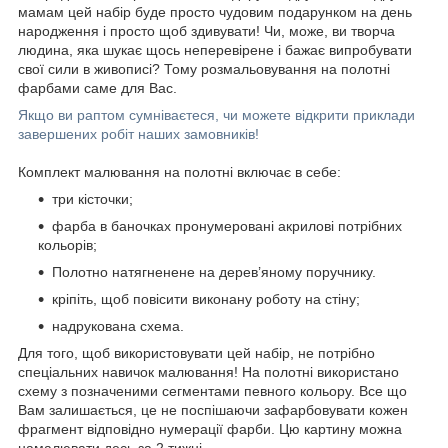
мамам цей набір буде просто чудовим подарунком на день
народження і просто щоб здивувати! Чи, може, ви творча
людина, яка шукає щось неперевірене і бажає випробувати
свої сили в живописі? Тому розмальовування на полотні
фарбами саме для Вас.
Якщо ви раптом сумніваєтеся, чи можете відкрити приклади
завершених робіт наших замовників!
Комплект малювання на полотні включає в себе:
три кісточки;
фарба в баночках пронумеровані акрилові потрібних
кольорів;
Полотно натягненене на дерев’яному поручнику.
кріпіть, щоб повісити виконану роботу на стіну;
надрукована схема.
Для того, щоб використовувати цей набір, не потрібно
спеціальних навичок малювання! На полотні використано
схему з позначеними сегментами певного кольору. Все що
Вам залишається, це не поспішаючи зафарбовувати кожен
фрагмент відповідно нумерації фарби. Цю картину можна
намалювати десь за 2 тижні.