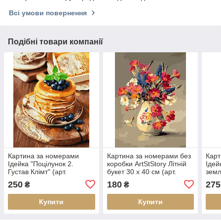
Всі умови повернення
Подібні товари компанії
Картина за номерами
Картина за номерами без
Карт
Ідейка "Поцілунок 2.
коробки ArtStStory Літній
Ідей
Густав Клімт" (арт.
букет 30 х 40 см (арт.
земл
KHO5638) 40*50 см без
AS0215)
(арт
250
180
275
₴
₴
коробки
без 
Купити
Купити