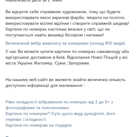
Ви відчуєте себе справжнім художником, тому що будете
використовувати якісні акрилові фарби, творити на полотні,
використовувати всілякі відтінки і створите справжній шедевр!
Картини по номерах настільки визнані у світі, що не
поступаються навіть вишивці біссером і нитками!
Величезний вибір живопису за номерами (понад 800 видів)
У нас Ви можете купити картини по номерах самовиходу або
кур'єрською доставкою в Київ. Відсилання Нової Пощой у всі
міста України Житомер, Суми, Запоріжжя.
На нашому веб-сайті ви зможете знайти величезну кількість
доступних інформації для малювання::
Рівні складності зображення по номерах від 1 до 5+ з
фотографіями та поясненнями
Картина по номерам? Суть цього виду рукоділля, його
переваг і складності.
Картина по номерам на подарок