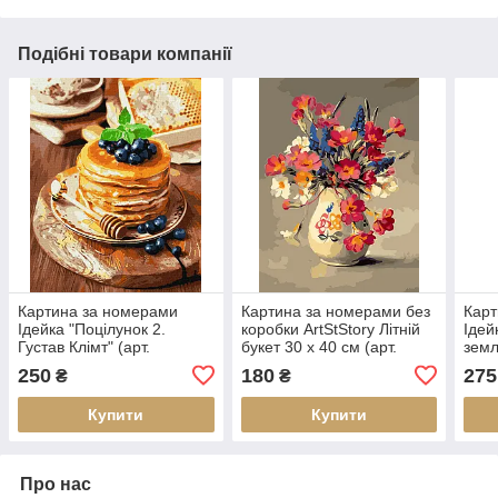
Подібні товари компанії
Картина за номерами
Картина за номерами без
Карт
Ідейка "Поцілунок 2.
коробки ArtStStory Літній
Ідей
Густав Клімт" (арт.
букет 30 х 40 см (арт.
земл
KHO5638) 40*50 см без
AS0215)
(арт
250
180
275
₴
₴
коробки
без 
Купити
Купити
Про нас