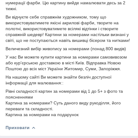
нумерації фарби. Цю картину вийде намалювати десь за 2
тижні.
Ви відчуєте себе справжнім художником, тому що
використовуватимете якісні акрилові фарби, творите на
полотні, використовуватимете всілякі відтінки і створите
справжній шедевр! Картини за номерами настільки визнані у
світі, що не поступаються навіть вишивці бісером та нитками!
Величезний вибір живопису за номерами (понад 800 видів)
У нас Ви можете купити картини за номерами самовивозом
або кур'єрською доставкою в місті Київ. Відправка Новою
Поштою до всіх міст України Житомир, Суми, Запоріжжя.
На нашому сайті Ви можете знайти безліч доступної
інформації для малювання::
Рівні складності картин за номерами від 1 до 5+ з фото та
поясненнями
Картина за номерами? Суть даного виду рукоділля, його
переваги та складності.
Картина за номерами на подарунок
Приховати