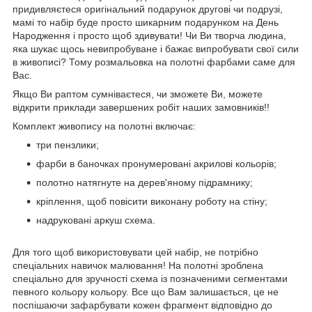
придивляєтеся оригінальний подарунок другові чи подрузі,
мамі то набір буде просто шикарним подарунком на День
Народження і просто щоб здивувати! Чи Ви творча людина,
яка шукає щось невипробуване і бажає випробувати свої сили
в живописі? Тому розмальовка на полотні фарбами саме для
Вас.
Якщо Ви раптом сумніваєтеся, чи зможете Ви, можете
відкрити приклади завершених робіт наших замовників!!
Комплект живопису на полотні включає:
три пензлики;
фарби в баночках пронумеровані акрилові кольорів;
полотно натягнуте на дерев'яному підрамнику;
кріплення, щоб повісити виконану роботу на стіну;
надруковані аркуш схема.
Для того щоб використовувати цей набір, не потрібно
спеціальних навичок малювання! На полотні зроблена
спеціально для зручності схема із позначеними сегментами
певного кольору кольору. Все що Вам залишається, це не
поспішаючи зафарбувати кожен фрагмент відповідно до