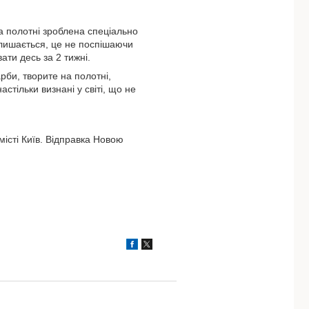
а полотні зроблена спеціально
алишається, це не поспішаючи
ти десь за 2 тижні.
рби, творите на полотні,
стільки визнані у світі, що не
істі Київ. Відправка Новою