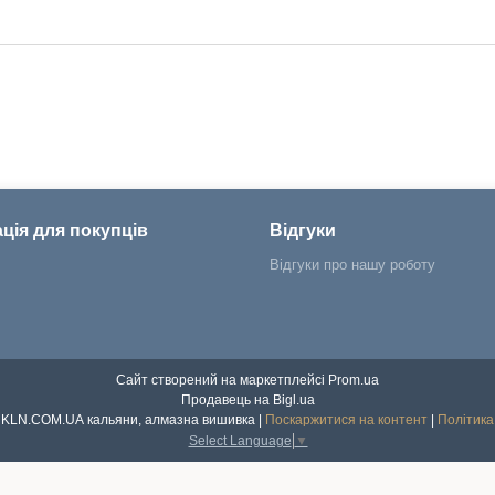
ція для покупців
Відгуки
Відгуки про нашу роботу
Сайт створений на маркетплейсі
Prom.ua
Продавець на Bigl.ua
Інтернет магазин KLN.COM.UA кальяни, алмазна вишивка |
Поскаржитися на контент
|
Політика
Select Language
▼