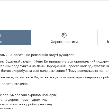
с
Характеристики
І
ами на полотні це революція галузі рукоділля!
им будь-якій людині. Якщо Ви придивляєтеся оригінальний подарунок
карним подарунком на День Народження і просто щоб здивувати! Ч
 бажає випробувати свої сили в живописі? Тому розмальовка на по
ваєтеся, чи зможете Ви, можете відкрити приклади завершених робі
 полотні включає:
х пронумеровані акрилові кольорів;
те на дерев'яному підрамнику;
овісити виконану роботу на стіну;
уш схема.