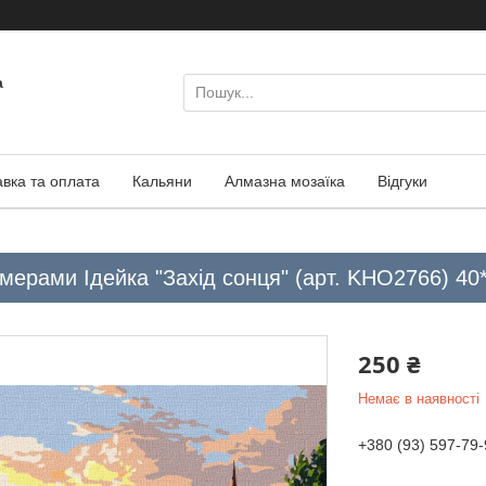
а
авка та оплата
Кальяни
Алмазна мозаїка
Відгуки
мерами Ідейка "Захід сонця" (арт. KHO2766) 40
250 ₴
Немає в наявності
+380 (93) 597-79-