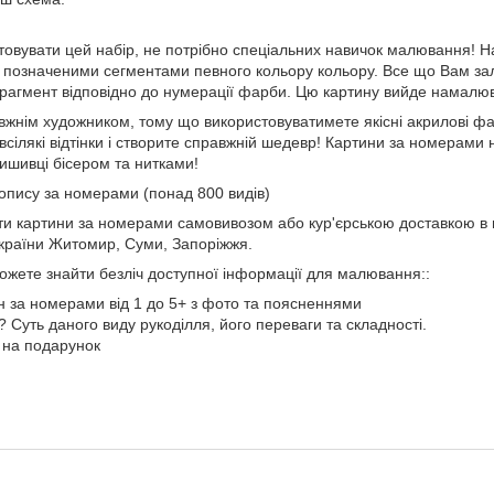
товувати цей набір, не потрібно спеціальних навичок малювання! Н
із позначеними сегментами певного кольору кольору. Все що Вам з
агмент відповідно до нумерації фарби. Цю картину вийде намалюва
вжнім художником, тому що використовуватимете якісні акрилові фа
сілякі відтінки і створите справжній шедевр! Картини за номерами на
ишивці бісером та нитками!
опису за номерами (понад 800 видів)
ти картини за номерами самовивозом або кур'єрською доставкою в м
України Житомир, Суми, Запоріжжя.
ожете знайти безліч доступної інформації для малювання::
ин за номерами від 1 до 5+ з фото та поясненнями
Суть даного виду рукоділля, його переваги та складності.
 на подарунок