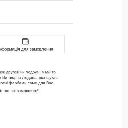
нформація для замовлення
 другові чи подрузі, мамі то
и Ви творча людина, яка шукає
лотні фарбами саме для Вас.
т наших замовників!!