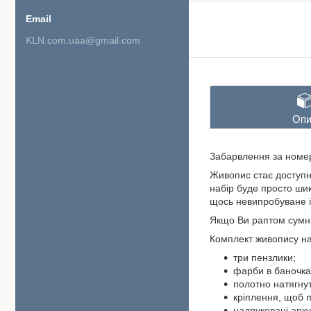
KLN.com.uaa@gmail.com
Опи
Забарвлення за номер
Живопис стає доступн
набір буде просто ши
щось невипробуване і
Якщо Ви раптом сумні
Комплект живопису на
три пензлики;
фарби в баночка
полотно натягну
кріплення, щоб п
надруковані арк