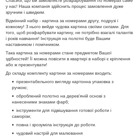
Спасибі, що Ви замовляєте розфарбування по номерах саме
у нас! Наша компанія здійснить процес замовлення дуже
зручним і швидким.
Відмінний набір - картина за номерами другу, подрузі і
кожному! З нього вийде чудова картина своїми силами. Для
того, щоб розфарбувати картину, не потрібно взагалі талантів
і років навчання! Інструкція на полотні буде Вашим
наставником і помічником.
Така картина за номерами стане предметом Вашої
здібностей! Її можна повісити в квартирі в наборі є кріплення
або ж презентувати!
До складу комплекту картини за номерами входить:
презентабельного вигляду картонна упаковка з
ручкою;
оброблений полотно на дерев'яній основі з
нанесеними знаками фарб;
інструменти для підвішування готової роботи і
саморізи;
повна і зрозуміла інструкція до роботи.
чудовий настрій для малювання