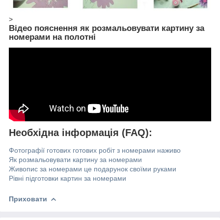
>
Відео пояснення як розмальовувати картину за
номерами на полотні
Необхідна інформація (FAQ):
Фотографії готових готових робіт з номерами наживо
Як розмальовувати картину за номерами
Живопис за номерами це подарунок своїми руками
Рівні підготовки картин за номерами
Приховати