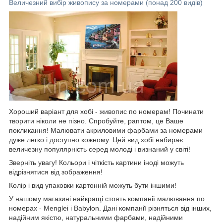
Величезний вибір живопису за номерами (понад 200 видів)
Хороший варіант для хобі - живопис по номерам! Починати
творити ніколи не пізно. Спробуйте, раптом, це Ваше
покликання! Малювати акриловими фарбами за номерами
дуже легко і доступно кожному. Цей вид хобі набирає
величезну популярність серед молоді і визнаний у світі!
Зверніть увагу! Кольори і чіткість картини іноді можуть
відрізнятися від зображення!
Колір і вид упаковки картонній можуть бути іншими!
У нашому магазині найкращі стоять компанії малювання по
номерах - Menglei і Babylon. Дані компанії різняться від інших,
надійним якістю, натуральними фарбами, надійними