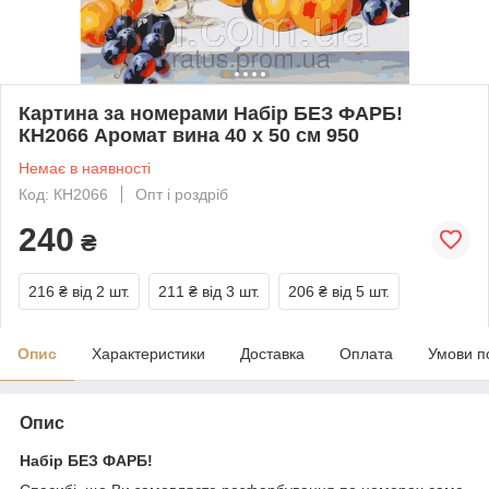
Картина за номерами Набір БЕЗ ФАРБ!
КН2066 Аромат вина 40 х 50 см 950
Немає в наявності
Код: КН2066
Опт і роздріб
240
₴
216 ₴
від 2 шт.
211 ₴
від 3 шт.
206 ₴
від 5 шт.
Опис
Характеристики
Доставка
Оплата
Умови п
Опис
Набір БЕЗ ФАРБ!