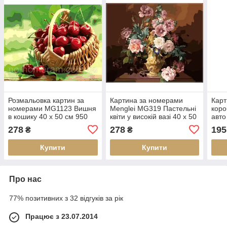
Розмальовка картин за
Картина за номерами
Карт
номерами MG1123 Вишня
Menglei MG319 Пастельні
коро
в кошику 40 х 50 см 950
квіти у високій вазі 40 х 50
авто
квіти
см
AS0
278
278
195
₴
₴
Купити
Купити
Про нас
77% позитивних з 32 відгуків за рік
Працює з 23.07.2014