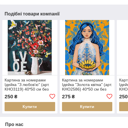
Подібні товари компанії
Картина за номерами
Картина за номерами
Карт
Ідейка "З любов'ю" (арт.
Ідейка "Золота квітка" (арт.
Ідей
KHО3119) 40*50 см без
KHО2586) 40*50 см без
KHО4
коробки
коробки
коро
250
275
250
₴
₴
Купити
Купити
Про нас