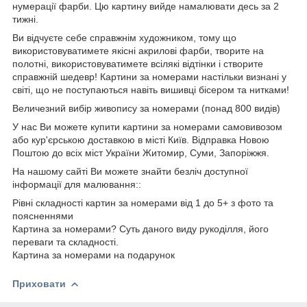
нумерації фарби. Цю картину вийде намалювати десь за 2
тижні.
Ви відчуєте себе справжнім художником, тому що
використовуватимете якісні акрилові фарби, творите на
полотні, використовуватимете всілякі відтінки і створите
справжній шедевр! Картини за номерами настільки визнані у
світі, що не поступаються навіть вишивці бісером та нитками!
Величезний вибір живопису за номерами (понад 800 видів)
У нас Ви можете купити картини за номерами самовивозом
або кур'єрською доставкою в місті Київ. Відправка Новою
Поштою до всіх міст України Житомир, Суми, Запоріжжя.
На нашому сайті Ви можете знайти безліч доступної
інформації для малювання::
Рівні складності картин за номерами від 1 до 5+ з фото та
поясненнями
Картина за номерами? Суть даного виду рукоділля, його
переваги та складності.
Картина за номерами на подарунок
Приховати