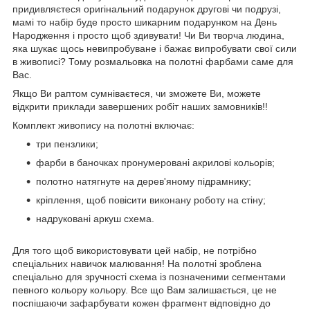
придивляєтеся оригінальний подарунок другові чи подрузі,
мамі то набір буде просто шикарним подарунком на День
Народження і просто щоб здивувати! Чи Ви творча людина,
яка шукає щось невипробуване і бажає випробувати свої сили
в живописі? Тому розмальовка на полотні фарбами саме для
Вас.
Якщо Ви раптом сумніваєтеся, чи зможете Ви, можете
відкрити приклади завершених робіт наших замовників!!
Комплект живопису на полотні включає:
три пензлики;
фарби в баночках пронумеровані акрилові кольорів;
полотно натягнуте на дерев'яному підрамнику;
кріплення, щоб повісити виконану роботу на стіну;
надруковані аркуш схема.
Для того щоб використовувати цей набір, не потрібно
спеціальних навичок малювання! На полотні зроблена
спеціально для зручності схема із позначеними сегментами
певного кольору кольору. Все що Вам залишається, це не
поспішаючи зафарбувати кожен фрагмент відповідно до