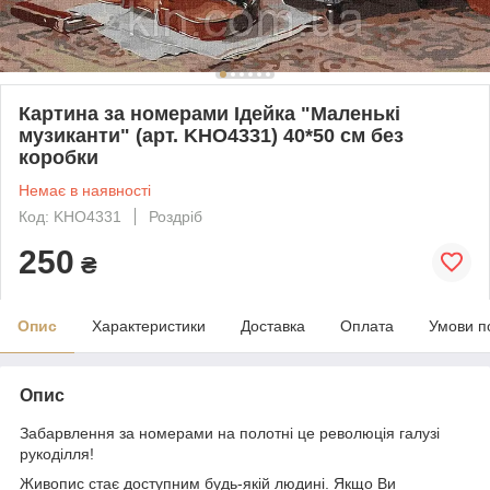
Картина за номерами Ідейка "Маленькі
музиканти" (арт. KHО4331) 40*50 см без
коробки
Немає в наявності
Код: KHO4331
Роздріб
250
₴
Опис
Характеристики
Доставка
Оплата
Умови п
Опис
Забарвлення за номерами на полотні це революція галузі
рукоділля!
Живопис стає доступним будь-якій людині. Якщо Ви