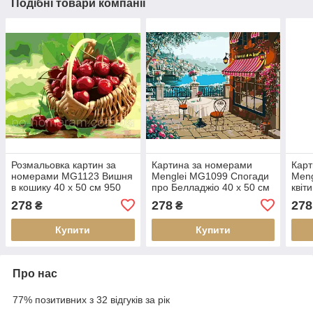
Подібні товари компанії
Розмальовка картин за
Картина за номерами
Карт
номерами MG1123 Вишня
Menglei MG1099 Спогади
Meng
в кошику 40 х 50 см 950
про Белладжіо 40 х 50 см
квіти
квіти
см
278
278
278
₴
₴
Купити
Купити
Про нас
77% позитивних з 32 відгуків за рік