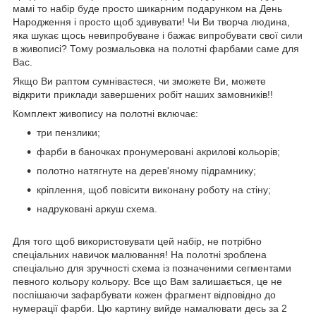
мамі то набір буде просто шикарним подарунком на День
Народження і просто щоб здивувати! Чи Ви творча людина,
яка шукає щось невипробуване і бажає випробувати свої сили
в живописі? Тому розмальовка на полотні фарбами саме для
Вас.
Якщо Ви раптом сумніваєтеся, чи зможете Ви, можете
відкрити приклади завершених робіт наших замовників!!
Комплект живопису на полотні включає:
три пензлики;
фарби в баночках пронумеровані акрилові кольорів;
полотно натягнуте на дерев'яному підрамнику;
кріплення, щоб повісити виконану роботу на стіну;
надруковані аркуш схема.
Для того щоб використовувати цей набір, не потрібно
спеціальних навичок малювання! На полотні зроблена
спеціально для зручності схема із позначеними сегментами
певного кольору кольору. Все що Вам залишається, це не
поспішаючи зафарбувати кожен фрагмент відповідно до
нумерації фарби. Цю картину вийде намалювати десь за 2