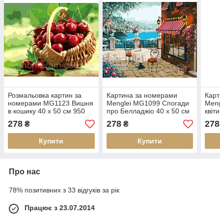
Розмальовка картин за
Картина за номерами
Карт
номерами MG1123 Вишня
Menglei MG1099 Спогади
Meng
в кошику 40 х 50 см 950
про Белладжіо 40 х 50 см
квіти
квіти
см
278
278
278
₴
₴
Купити
Купити
Про нас
78% позитивних з 33 відгуків за рік
Працює з 23.07.2014