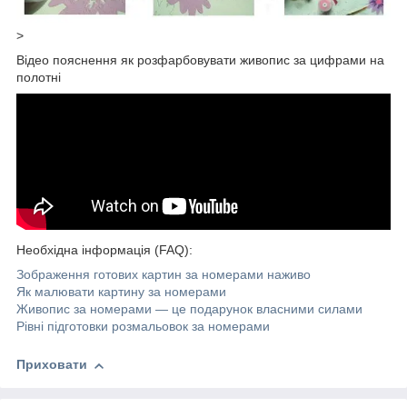
>
Відео пояснення як розфарбовувати живопис за цифрами на
полотні
Необхідна інформація (FAQ):
Зображення готових картин за номерами наживо
Як малювати картину за номерами
Живопис за номерами — це подарунок власними силами
Рівні підготовки розмальовок за номерами
Приховати