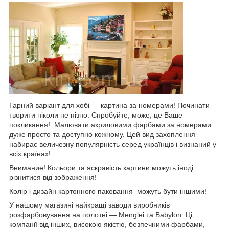
Гарний варіант для хобі — картина за номерами! Починати
творити ніколи не пізно. Спробуйте, може, це Ваше
покликання! Малювати акриловими фарбами за номерами
дуже просто та доступно кожному. Цей вид захоплення
набирає величезну популярність серед українців і визнаний у
всіх країнах!
Внимание! Кольори та яскравість картини можуть іноді
різнитися від зображення!
Колір і дизайн картонного паковання можуть бути іншими!
У нашому магазині найкращі заводи виробників
розфарбовування на полотні — Menglei та Babylon. Ці
компанії від інших, високою якістю, безпечними фарбами,