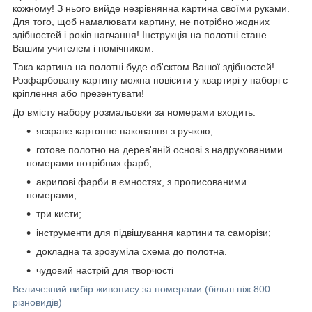
кожному! З нього вийде незрівнянна картина своїми руками.
Для того, щоб намалювати картину, не потрібно жодних
здібностей і років навчання! Інструкція на полотні стане
Вашим учителем і помічником.
Така картина на полотні буде об'єктом Вашої здібностей!
Розфарбовану картину можна повісити у квартирі у наборі є
кріплення або презентувати!
До вмісту набору розмальовки за номерами входить:
яскраве картонне паковання з ручкою;
готове полотно на дерев'яній основі з надрукованими
номерами потрібних фарб;
акрилові фарби в ємностях, з прописованими
номерами;
три кисти;
інструменти для підвішування картини та саморізи;
докладна та зрозуміла схема до полотна.
чудовий настрій для творчості
Величезний вибір живопису за номерами (більш ніж 800
різновидів)