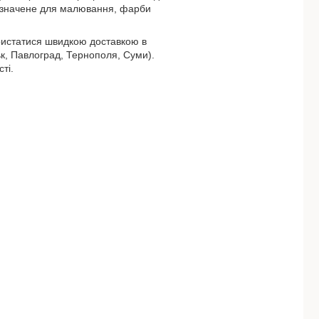
изначене для малювання, фарби
ористатися швидкою доставкою в
ьк, Павлоград, Тернополя, Суми).
сті.