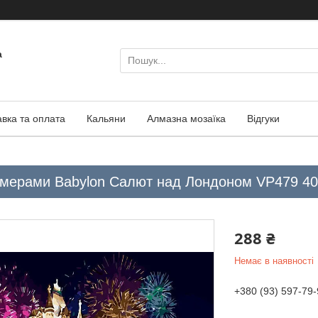
а
авка та оплата
Кальяни
Алмазна мозаїка
Відгуки
омерами Babylon Салют над Лондоном VP479 40
288 ₴
Немає в наявності
+380 (93) 597-79-