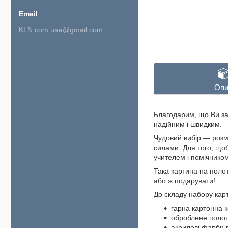
KLN.com.uaa@gmail.com
Опи
Благодарим, що Ви за
надійним і швидким.
Чудовий вибір — розм
силами. Для того, щоб
учителем і помічнико
Така картина на полот
або ж подарувати!
До складу набору кар
гарна картонна к
оброблене полот
акрилові фарби 