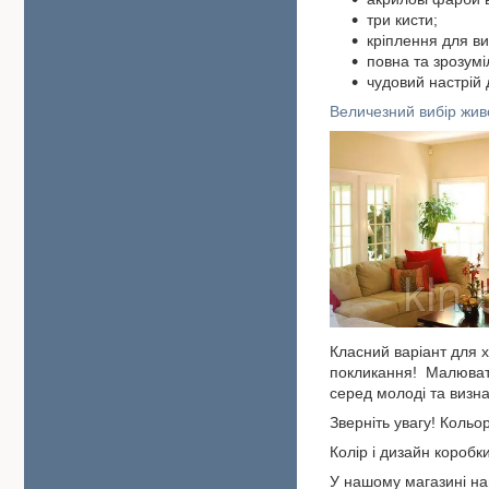
три кисти;
кріплення для ви
повна та зрозумі
чудовий настрі
Величезний вибір жив
Класний варіант для 
покликання! Малювати
серед молоді та визна
Зверніть увагу! Кольор
Колір і дизайн коробк
У нашому магазині на