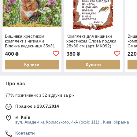
Вишивка хрестиком
Комплект для вишивки
Виши
комплект з нитками
хрестиком Слова подяки
комп
Білочка кудесниця 35х31
28х36 см (арт. MK092)
Смач
см (арт. MK118)
хрестом
(арт
400
380
220
₴
₴
Купити
Купити
Про нас
77% позитивних з 32 відгуків за рік
Працює з 23.07.2014
м. Київ
вул. Академіка Кримського, 4-А (офіс 111)., Київ, Україна
Контакти