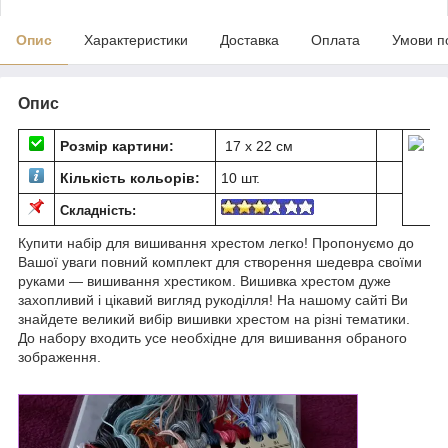
Опис
Характеристики
Доставка
Оплата
Умови п
Опис
Розмір картини:
17 х 22 см
Кількість кольорів:
10 шт.
Складність:
Купити набір для вишивання хрестом легко! Пропонуємо до
Вашої уваги повний комплект для створення шедевра своїми
руками — вишивання хрестиком. Вишивка хрестом дуже
захопливий і цікавий вигляд рукоділля! На нашому сайті Ви
знайдете великий вибір вишивки хрестом на різні тематики.
До набору входить усе необхідне для вишивання обраного
зображення.