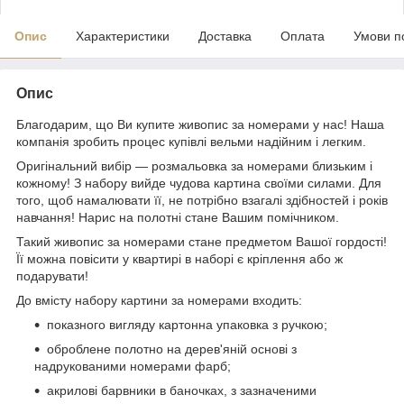
Опис
Характеристики
Доставка
Оплата
Умови п
Опис
Благодарим, що Ви купите живопис за номерами у нас! Наша
компанія зробить процес купівлі вельми надійним і легким.
Оригінальний вибір — розмальовка за номерами близьким і
кожному! З набору вийде чудова картина своїми силами. Для
того, щоб намалювати її, не потрібно взагалі здібностей і років
навчання! Нарис на полотні стане Вашим помічником.
Такий живопис за номерами стане предметом Вашої гордості!
Її можна повісити у квартирі в наборі є кріплення або ж
подарувати!
До вмісту набору картини за номерами входить:
показного вигляду картонна упаковка з ручкою;
оброблене полотно на дерев'яній основі з
надрукованими номерами фарб;
акрилові барвники в баночках, з зазначеними