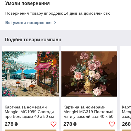
Умови повернення
Повернення товару впродовж 14 днів за домовленістю
Всі умови повернення
Подібні товари компанії
Картина за номерами
Картина за номерами
Карт
Menglei MG1099 Спогади
Menglei MG319 Пастельні
Meng
про Белладжіо 40 х 50 см
квіти у високій вазі 40 х 50
захо
см
950
278
278
268
₴
₴