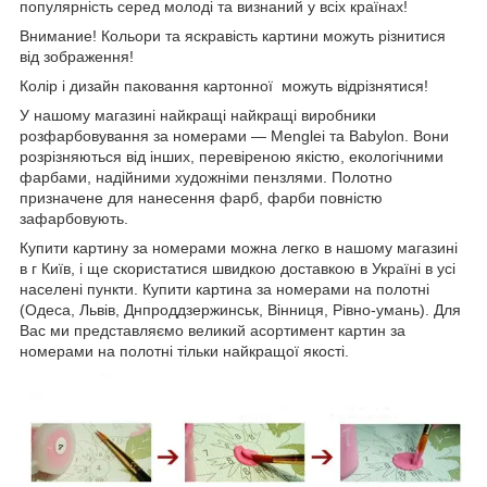
популярність серед молоді та визнаний у всіх країнах!
Внимание! Кольори та яскравість картини можуть різнитися
від зображення!
Колір і дизайн паковання картонної можуть відрізнятися!
У нашому магазині найкращі найкращі виробники
розфарбовування за номерами — Menglei та Babylon. Вони
розрізняються від інших, перевіреною якістю, екологічними
фарбами, надійними художніми пензлями. Полотно
призначене для нанесення фарб, фарби повністю
зафарбовують.
Купити картину за номерами можна легко в нашому магазині
в г Київ, і ще скористатися швидкою доставкою в Україні в усі
населені пункти. Купити картина за номерами на полотні
(Одеса, Львів, Днпроддзержинськ, Вінниця, Рівно-умань). Для
Вас ми представляємо великий асортимент картин за
номерами на полотні тільки найкращої якості.