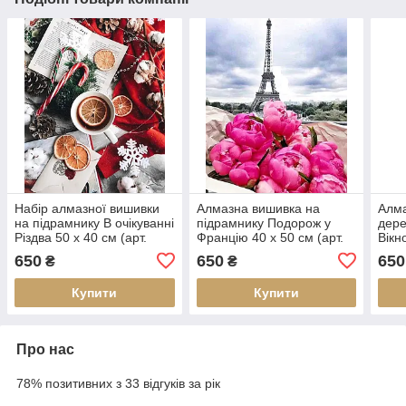
Набір алмазної вишивки
Алмазна вишивка на
Алма
на підрамнику В очікуванні
підрамнику Подорож у
дере
Різдва 50 х 40 см (арт.
Францію 40 х 50 см (арт.
Вікн
TN1161)
TN959)
40 с
650
650
650
₴
₴
Купити
Купити
Про нас
78% позитивних з 33 відгуків за рік