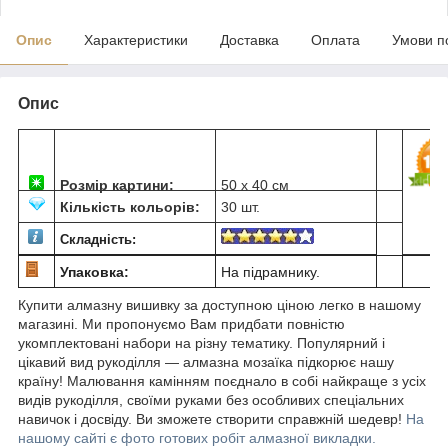
Опис
Характеристики
Доставка
Оплата
Умови п
Опис
Розмір картини:
50 х 40 см
Кількість кольорів:
30 шт.
Складність:
Упаковка:
На підрамнику.
Купити алмазну вишивку за доступною ціною легко в нашому
магазині. Ми пропонуємо Вам придбати повністю
укомплектовані набори на різну тематику. Популярний і
цікавий вид рукоділля ― алмазна мозаїка підкорює нашу
країну! Малювання камінням поєднало в собі найкраще з усіх
видів рукоділля, своїми руками без особливих спеціальних
навичок і досвіду. Ви зможете створити справжній шедевр!
На
нашому сайті є фото готових робіт алмазної викладки.