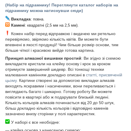
(Набір на підрамнику! Переглянути каталог наборів на
підрамнику можна натиснувши сюди)
Викладка
: повна.
Камені
: квадратні (2,5 мм на 2,5 мм).
Кожен набір перед відправкою і видачею ми ретельно
перевіряємо, звіряємо кількість квітів. Ви можете бути
впевнені в якості продукції! Чим більше розмір основи, тим
більше чіткої і красивою вийде готова картина.
Принцип алмазної вишивки простий
: Ви згідно зі схемою
викладаєте кристали на клейку основу і крок за кроком
отримуєте завершений шедевр. Всі тонкощі техніки
малювання камінням докладно описані в
статті, присвяченій
цьому.
Картини створені за допомогою викладки алмазів
виходять яскравими і насиченими, вони переливаються і
виглядають багато і шикарно. Готову роботу Ви можете
повісити в квартирі або ж подарувати близькій людині.
Кількість кольорів алмазів починається від 20 до 50 штук,
більш докладно кількість кольорів і відповідно каменів
зазначено внизу сторінки у полі характеристик.
У наборі є все необхідне:
―
клейка основа з нанесеною схемою;