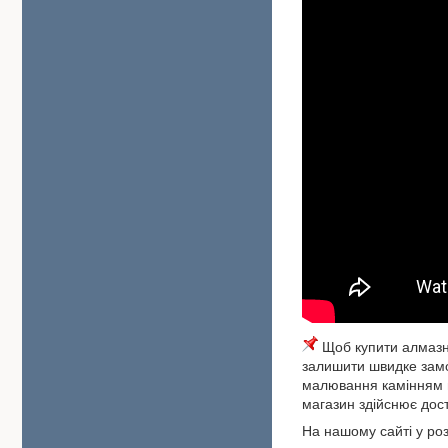
Щоб купити алмазну
залишити швидке замо
малювання камінням м
магазин здійснює дост
На нашому сайті у роз