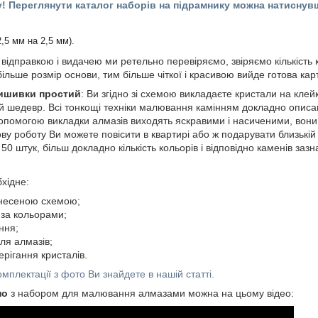
у! Переглянути каталог наборів на підрамнику можна натисну
2,5 мм на 2,5 мм).
ідправкою і видачею ми ретельно перевіряємо, звіряємо кількість к
 більше розмір основи, тим більше чіткої і красивою вийде готова кар
вишивки простий
: Ви згідно зі схемою викладаєте кристали на клейк
 шедевр. Всі тонкощі техніки малювання камінням докладно описа
допомогою викладки алмазів виходять яскравими і насиченими, вон
ову роботу Ви можете повісити в квартирі або ж подарувати близькій 
50 штук, більш докладно кількість кольорів і відповідно каменів зазн
хідне:
анесеною схемою;
за кольорами;
ння;
ля алмазів;
ерігання кристалів.
мплектації з фото Ви знайдете в нашій статті.
но
з набором для малювання алмазами можна на цьому відео: