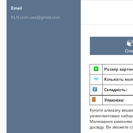
KLN.com.uaa@gmail.com
Опи
Розмір карти
Кількість кол
Складність:
Упаковка:
Купити алмазну вишив
укомплектовані набори
Малювання камінням по
досвіду. Ви зможете 