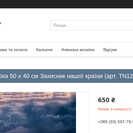
а
авка та оплата
Кальяни
Алмазна мозаїка
Відгуки
ка 50 х 40 см Захисник нашої країни (арт. TN12
650 ₴
Немає в наявності
+380 (93) 597-79-