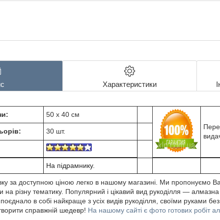
с
Характеристики
І
ни:
50 х 40 см
Пере
ьорів:
30 шт.
вида
На підрамнику.
ку за доступною ціною легко в нашому магазині. Ми пропонуємо В
 на різну тематику. Популярний і цікавий вид рукоділля ― алмазна
єднало в собі найкраще з усіх видів рукоділля, своїми руками без
створити справжній шедевр!
На нашому сайті є фото готових робіт а