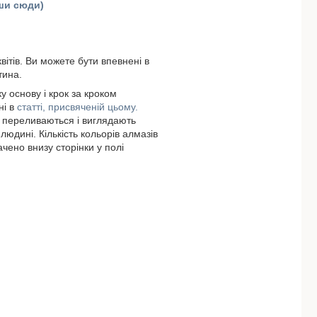
вши сюди)
вітів. Ви можете бути впевнені в
тина.
у основу і крок за кроком
ні в
статті, присвяченій цьому.
и переливаються і виглядають
людині. Кількість кольорів алмазів
ачено внизу сторінки у полі