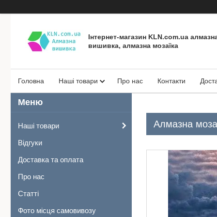
Інтернет-магазин KLN.com.ua алмазн
вишивка, алмазна мозаїка
Головна
Наші товари
Про нас
Контакти
Дост
Алмазна мозаї
Наші товари
Відгуки
Доставка та оплата
Про нас
Статті
Фото місця самовивозу