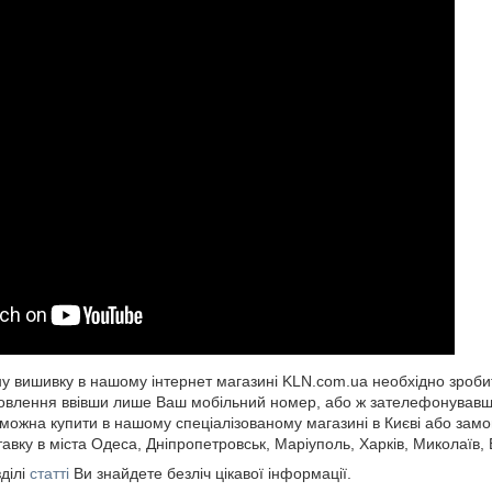
 вишивку в нашому інтернет магазині KLN.com.ua необхідно зроби
влення ввівши лише Ваш мобільний номер, або ж зателефонувавши
ожна купити в нашому спеціалізованому магазині в Києві або замов
авку в міста Одеса, Дніпропетровськ, Маріуполь, Харків, Миколаїв, В
ділі
статті
Ви знайдете безліч цікавої інформації.