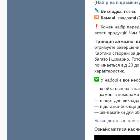
(Набір на підрамник
Викладка
: повна.
Камені
: квадратні (
Кожен набір перед в
якості продукції! Чим
Принцип алмазної 
отримуєте завершений
Картини створені за 
багато і шикарно. Гот
починається від 20 до 
характеристик.
У наборі є все необ
―
клейка основа з н
― камені з номерами 
― пінцет для виклада
― підставка-блюдце д
― зіп-пакетики для зб
Більш детально про ко
Ознайомитися наоч