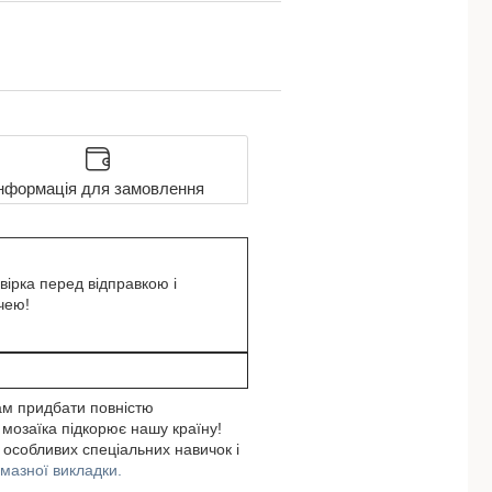
нформація для замовлення
вірка перед відправкою і
чею!
ам придбати повністю
 мозаїка підкорює нашу країну!
 особливих спеціальних навичок і
лмазної викладки.