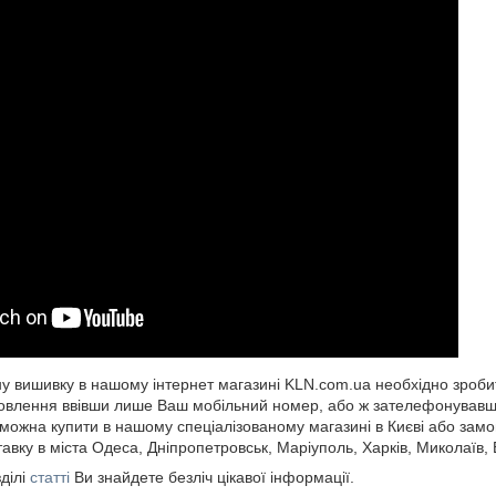
 вишивку в нашому інтернет магазині KLN.com.ua необхідно зроби
влення ввівши лише Ваш мобільний номер, або ж зателефонувавши
ожна купити в нашому спеціалізованому магазині в Києві або замов
авку в міста Одеса, Дніпропетровськ, Маріуполь, Харків, Миколаїв, В
ділі
статті
Ви знайдете безліч цікавої інформації.