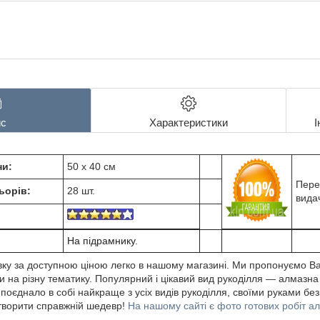
с
Характеристики
І
ни:
50 х 40 см
Пере
ьорів:
28 шт.
вида
На підрамнику.
ку за доступною ціною легко в нашому магазині. Ми пропонуємо В
 на різну тематику. Популярний і цікавий вид рукоділля ― алмазна
єднало в собі найкраще з усіх видів рукоділля, своїми руками без
створити справжній шедевр!
На нашому сайті є фото готових робіт а