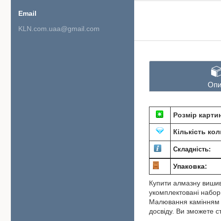
KLN.com.uaa@gmail.com
Опи
Розмір карти
Кількість кол
Складність:
Упаковка:
Купити алмазну вишив
укомплектовані набори
Малювання камінням по
досвіду. Ви зможете 