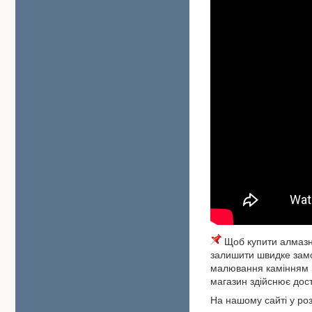
Щоб купити алмазну
залишити швидке замо
малювання камінням м
магазин здійснює дост
На нашому сайті у роз