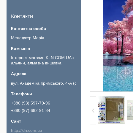
Контакти
Менеджер Марія
Інтернет магазин KLN.COM.UA к
альяни, алмазна вишивка
вул. Академіка Кримського, 4-А (офіс 111)., Київ, Україна
+380 (93) 597-79-96
+380 (97) 682-91-84
http://kln.com.ua