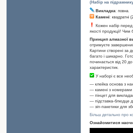
(Набір на підрамник
Викладка
: повна.
Камені
: квадратні (
Кожен набір перед в
якості продукції! Чим
Принцип алмазної 
отримуєте завершений
Картини створені за 
багато і шикарно. Гот
починається від 20 до 
характеристик.
У наборі є все необ
―
клейка основа з н
― камені з номерами 
― пінцет для виклада
― підставка-блюдце д
― зіп-пакетики для зб
Більш детально про ко
Ознайомитися наоч