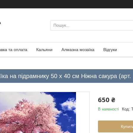
а
авка та оплата
Кальяни
Алмазна мозаїка
Відгуки
ка на підрамнику 50 х 40 см Ніжна сакура (арт.
650 ₴
В наявності
Код:
Купит