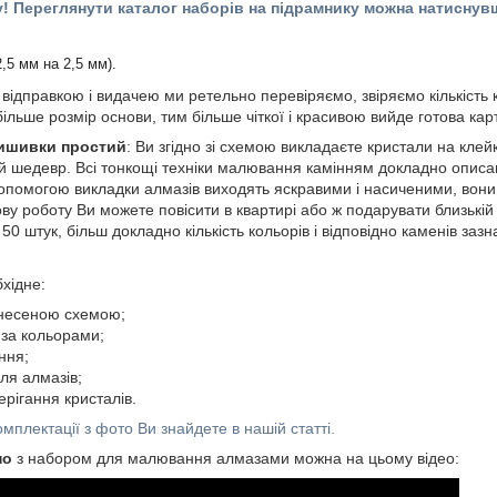
у! Переглянути каталог наборів на підрамнику можна натисну
2,5 мм на 2,5 мм).
ідправкою і видачею ми ретельно перевіряємо, звіряємо кількість к
 більше розмір основи, тим більше чіткої і красивою вийде готова кар
вишивки простий
: Ви згідно зі схемою викладаєте кристали на клейк
 шедевр. Всі тонкощі техніки малювання камінням докладно описа
допомогою викладки алмазів виходять яскравими і насиченими, вон
ову роботу Ви можете повісити в квартирі або ж подарувати близькій 
50 штук, більш докладно кількість кольорів і відповідно каменів зазн
хідне:
анесеною схемою;
за кольорами;
ння;
ля алмазів;
ерігання кристалів.
мплектації з фото Ви знайдете в нашій статті.
но
з набором для малювання алмазами можна на цьому відео: