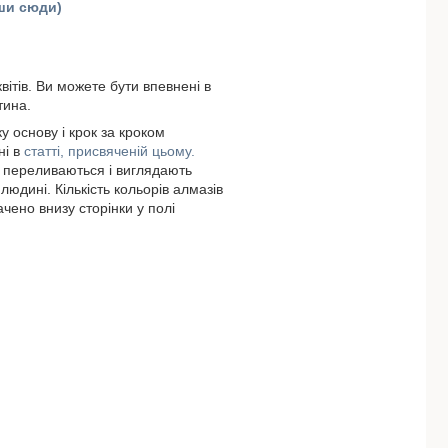
вши сюди)
вітів. Ви можете бути впевнені в
тина.
у основу і крок за кроком
ні в
статті, присвяченій цьому.
и переливаються і виглядають
людині. Кількість кольорів алмазів
ачено внизу сторінки у полі