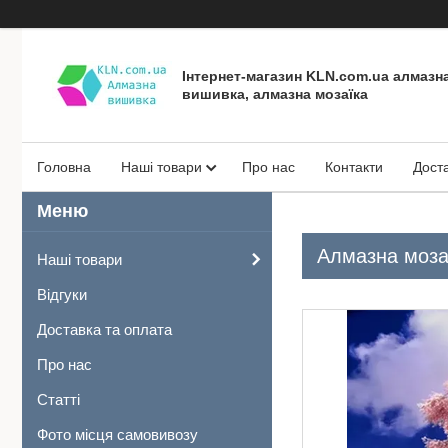
Інтернет-магазин KLN.com.ua алмазн
вишивка, алмазна мозаїка
Головна
Наші товари
Про нас
Контакти
Дост
Алмазна мозаї
Наші товари
Відгуки
Доставка та оплата
Про нас
Статті
Фото місця самовивозу