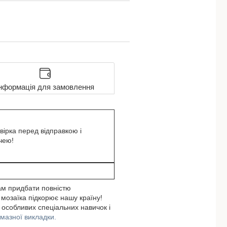
нформація для замовлення
вірка перед відправкою і
чею!
ам придбати повністю
 мозаїка підкорює нашу країну!
 особливих спеціальних навичок і
лмазної викладки.