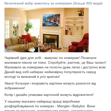
Величезний вибір живопису за номерами (більше 800 видів)
Чарівний ідея для хобі - живопис по номерам! Починати
малювати ніколи не пізно. Спробуйте, раптом, це Ваш талант!
Малювати за номерами на полотні дуже легко і доступно всім.
Даний вид хобі набирає неймовірну популярність серед
молоді та визнаний в усіх країнах!
Увага! Кольори і яскравість картини можуть разнатся від
зображення!
Колір і дизайн упаковки картонній можуть відрізнятися!
У нашому магазині найкращі кращі виробники
розфарбовування по номерах - Menglei і Babylon. Вони
різняться від інших, перевіреним якістю, екологічними