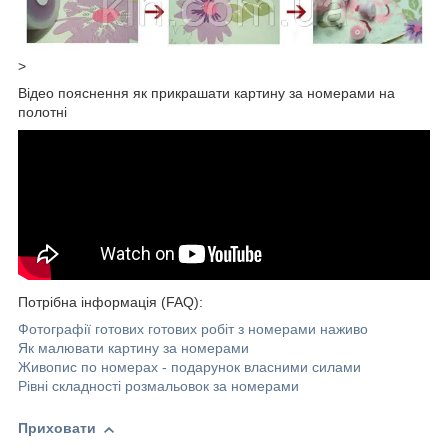
>
Відео пояснення як прикрашати картину за номерами на
полотні
Потрібна інформація (FAQ):
Фотографії готових готових робіт з номерами наживо
Як малювати картину за номерами
Живопис по номерах - подарунок власними силами
Рівні складності розмальовок за номерами
Приховати