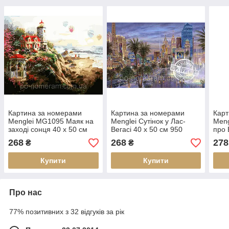
Картина за номерами
Картина за номерами
Карт
Menglei MG1095 Маяк на
Menglei Сутінок у Лас-
Meng
заході сонця 40 х 50 см
Вегасі 40 х 50 см 950
про 
950 море
місто
268
268
278
₴
₴
Купити
Купити
Про нас
77% позитивних з 32 відгуків за рік