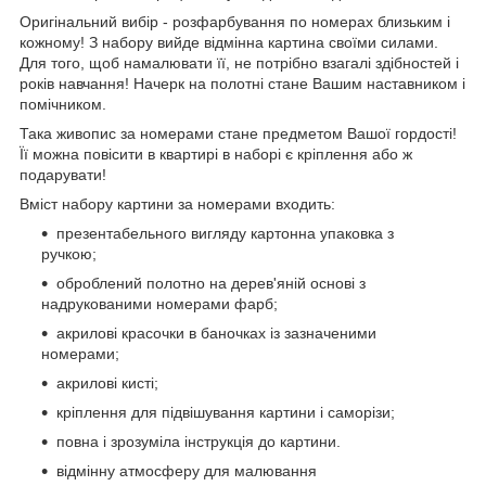
Оригінальний вибір - розфарбування по номерах близьким і
кожному! З набору вийде відмінна картина своїми силами.
Для того, щоб намалювати її, не потрібно взагалі здібностей і
років навчання! Начерк на полотні стане Вашим наставником і
помічником.
Така живопис за номерами стане предметом Вашої гордості!
Її можна повісити в квартирі в наборі є кріплення або ж
подарувати!
Вміст набору картини за номерами входить:
презентабельного вигляду картонна упаковка з
ручкою;
оброблений полотно на дерев'яній основі з
надрукованими номерами фарб;
акрилові красочки в баночках із зазначеними
номерами;
акрилові кисті;
кріплення для підвішування картини і саморізи;
повна і зрозуміла інструкція до картини.
відмінну атмосферу для малювання