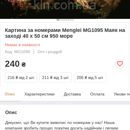
Картина за номерами Menglei MG1095 Маяк на
заході 40 х 50 см 950 море
Немає в наявності
Код: MG1095
Опт і роздріб
240
₴
216 ₴
від 2 шт.
211 ₴
від 3 шт.
206 ₴
від 5 шт.
Опис
Характеристики
Доставка
Оплата
Умови п
Опис
Дякуємо, що Ви купите живопис по номерам у нас! Наша
компанія зробить процес покупки досить надійним і легким.