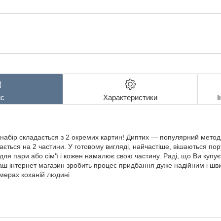
с
Характеристики
І
й набір складається з 2 окремих картин! Диптих ― популярний метод
ється на 2 частини. У готовому вигляді, найчастіше, вішаються пор
для пари або сім'ї і кожен намалює свою частину. Раді, що Ви купу
Наш інтернет магазин зробить процес придбання дуже надійним і ш
мерах коханій людині