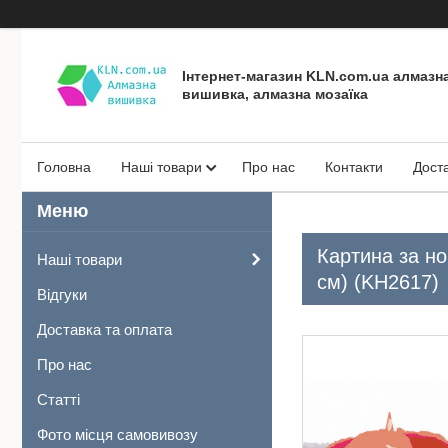
Інтернет-магазин KLN.com.ua алмазн
вишивка, алмазна мозаїка
Головна
Наші товари
Про нас
Контакти
Дост
Картина за н
Наші товари
см) (KH2617)
Відгуки
Доставка та оплата
Про нас
Статті
Фото місця самовивозу