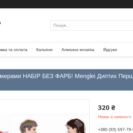
а
авка та оплата
Кальяни
Алмазна мозаїка
Відгуки
омерами НАБІР БЕЗ ФАРБ! Menglei Диптих Перше
320 ₴
Немає в наявності
+380 (93) 597-79-