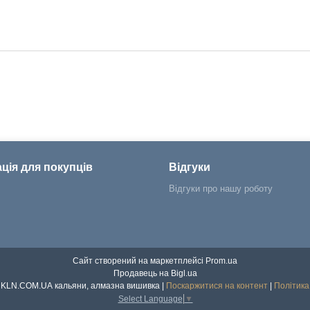
ція для покупців
Відгуки
Відгуки про нашу роботу
Сайт створений на маркетплейсі
Prom.ua
Продавець на Bigl.ua
Інтернет магазин KLN.COM.UA кальяни, алмазна вишивка |
Поскаржитися на контент
|
Політика
Select Language
▼