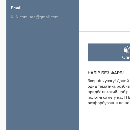
KLN.com.uaa@gmail.com
Опи
НАБІР БЕЗ ФАРБ!
Зверніть увагу! Дани
одна тематика розбива
придбати такий набір 
полотні саме у нас! 
розфарбування по но