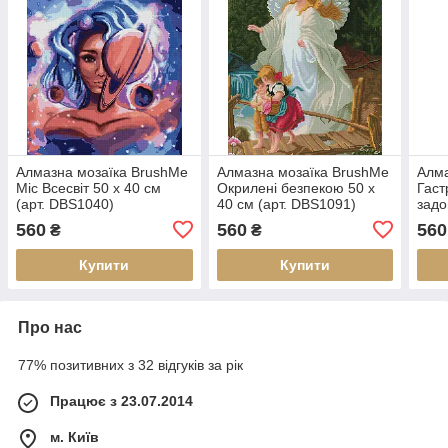
Алмазна мозаїка BrushMe
Алмазна мозаїка BrushMe
Алма
Міс Всесвіт 50 х 40 см
Окрилені безпекою 50 х
Гаст
(арт. DBS1040)
40 см (арт. DBS1091)
задо
(арт
560
560
560
₴
₴
Купити
Купити
Про нас
77% позитивних з 32 відгуків за рік
Працює з 23.07.2014
м. Київ