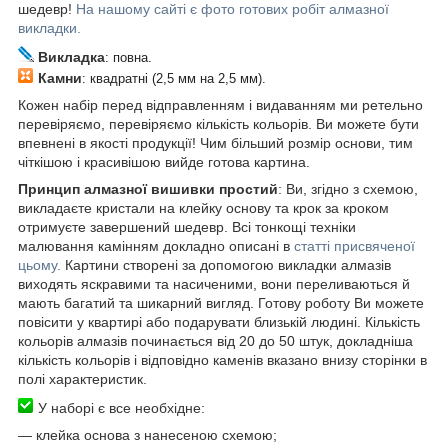
шедевр!
На нашому сайті є фото готових робіт алмазної
викладки.
Викладка
: повна.
Камни
: квадратні (2,5 мм на 2,5 мм).
Кожен набір перед відправленням і видаванням ми ретельно
перевіряємо, перевіряємо кількість кольорів. Ви можете бути
впевнені в якості продукції! Чим більший розмір основи, тим
чіткішою і красивішою вийде готова картина.
Принцип алмазної вишивки простий
: Ви, згідно з схемою,
викладаєте кристали на клейку основу та крок за кроком
отримуєте завершений шедевр. Всі тонкощі техніки
малювання камінням докладно описані в
статті присвяченої
цьому.
Картини створені за допомогою викладки алмазів
виходять яскравими та насиченими, вони переливаються й
мають багатий та шикарний вигляд. Готову роботу Ви можете
повісити у квартирі або подарувати близькій людині. Кількість
кольорів алмазів починається від 20 до 50 штук, докладніша
кількість кольорів і відповідно каменів вказано внизу сторінки в
полі характеристик.
У наборі є все необхідне:
―
клейка основа з нанесеною схемою;