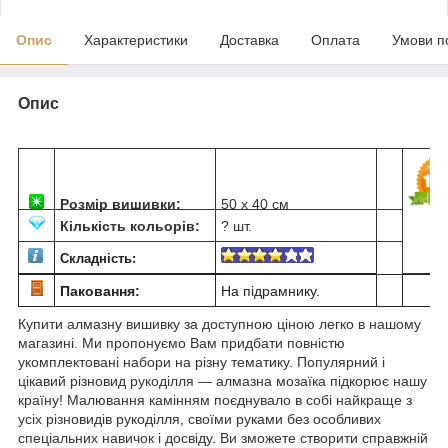
Опис
Характеристики
Доставка
Оплата
Умови п
Опис
Розмір вишивки:
50 х 40 см
Кількість кольорів:
? шт.
Складність:
Паковання:
На підрамнику.
Купити алмазну вишивку за доступною ціною легко в нашому
магазині. Ми пропонуємо Вам придбати повністю
укомплектовані набори на різну тематику. Популярний і
цікавий різновид рукоділля — алмазна мозаїка підкорює нашу
країну! Малювання камінням поєднувало в собі найкраще з
усіх різновидів рукоділля, своїми руками без особливих
спеціальних навичок і досвіду. Ви зможете створити справжній