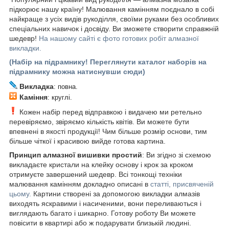
підкорює нашу країну! Малювання камінням поєднало в собі
найкраще з усіх видів рукоділля, своїми руками без особливих
спеціальних навичок і досвіду. Ви зможете створити справжній
шедевр!
На нашому сайті є фото готових робіт алмазної
викладки.
(Набір на підрамнику! Переглянути каталог наборів на
підрамнику можна натиснувши сюди)
Викладка
: повна.
Каміння
: круглі.
Кожен набір перед відправкою і видачею ми ретельно
перевіряємо, звіряємо кількість квітів. Ви можете бути
впевнені в якості продукції! Чим більше розмір основи, тим
більше чіткої і красивою вийде готова картина.
Принцип алмазної вишивки простий
: Ви згідно зі схемою
викладаєте кристали на клейку основу і крок за кроком
отримуєте завершений шедевр. Всі тонкощі техніки
малювання камінням докладно описані в
статті, присвяченій
цьому.
Картини створені за допомогою викладки алмазів
виходять яскравими і насиченими, вони переливаються і
виглядають багато і шикарно. Готову роботу Ви можете
повісити в квартирі або ж подарувати близькій людині.