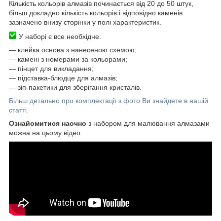
Кількість кольорів алмазів починається від 20 до 50 штук,
більш докладно кількість кольорів і відповідно каменів
зазначено внизу сторінки у полі характеристик.
У наборі є все необхідне:
―
клейка основа з нанесеною схемою;
― камені з номерами за кольорами;
― пінцет для викладання;
― підставка-блюдце для алмазів;
― зіп-пакетики для зберігання кристалів.
Більш детально про комплектації з фото Ви знайдете в нашій
статті.
Ознайомитися наочно
з набором для малювання алмазами
можна на цьому відео: