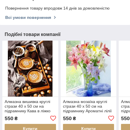
Повернення товару впродовж 14 днів за домовленістю
Всі умови повернення
Подібні товари компанії
Алмазна вишивка круглі
Алмазна мозаїка круглі
Алма
стрази 40 х 50 см на
стрази 40 х 50 см на
стра
підрамнику Кава в ліжко
підрамнику Ароматні лілії
підр
(арт. AR-3125) без коробки
(арт. AR-3146) без коробки
(арт
550
550
550
₴
₴
Купити
Купити