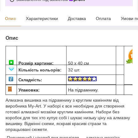
Опис
Характеристики
Доставка
Оплата
Умови п
Опис
Розмір картини:
50 х 40 см
Кількість кольорів:
32 шт.
Складність:
Упаковка:
На підрамнику.
Алмазна вишивка на підрамнику з круглим камінням від
виробника My-Art. У наборі є все необхідне для створення
готової алмазної мозаїки круглим камінням. Набори без
коробок для тих хто купує собі і шукає низьку ціну на алмазну
вишивку. Відмінні схеми, яскраві красиві стрази та
опрацьовані сюжети.
Популярний і цікавий вид рукоділля ― алмазна мозаїка