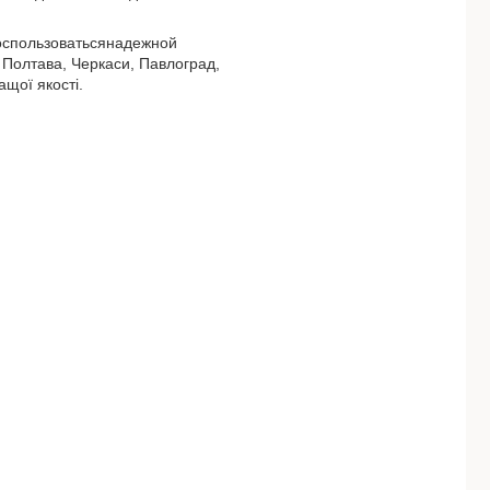
воспользоватьсянадежной
, Полтава, Черкаси, Павлоград,
ащої якості.