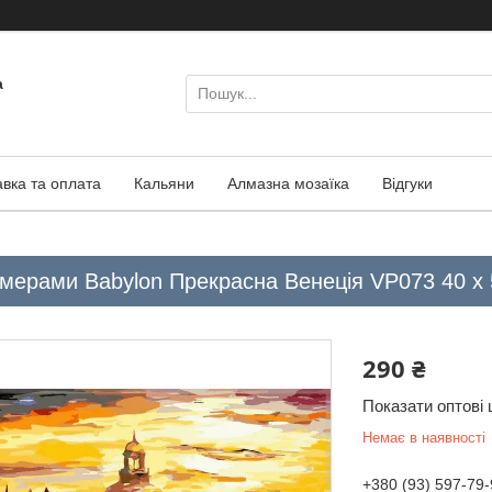
а
авка та оплата
Кальяни
Алмазна мозаїка
Відгуки
омерами Babylon Прекрасна Венеція VP073 40 х 
290 ₴
Показати оптові 
Немає в наявності
+380 (93) 597-79-