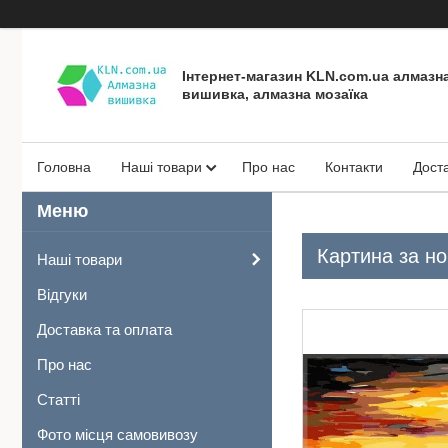
Інтернет-магазин KLN.com.ua алмазн
вишивка, алмазна мозаїка
Головна
Наші товари
Про нас
Контакти
Дост
Картина за н
Наші товари
Відгуки
Доставка та оплата
Про нас
Статті
Фото місця самовивозу