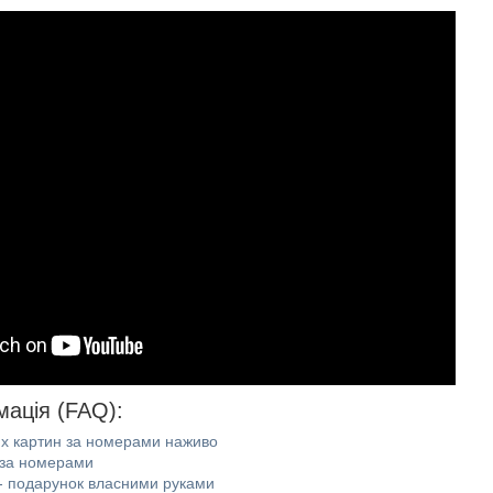
мація (FAQ):
их картин за номерами наживо
 за номерами
- подарунок власними руками