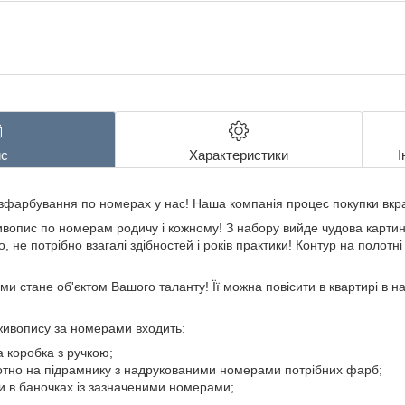
с
Характеристики
І
озфарбування по номерах у нас! Наша компанія процес покупки вкра
ивопис по номерам родичу і кожному! З набору вийде чудова картин
 не потрібно взагалі здібностей і років практики! Контур на полотн
и стане об'єктом Вашого таланту! Її можна повісити в квартирі в на
живопису за номерами входить:
 коробка з ручкою;
тно на підрамнику з надрукованими номерами потрібних фарб;
и в баночках із зазначеними номерами;