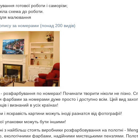
шування готової роботи і саморізи;
міла схема до роботи.
 для малювання
опису за номерами (понад 200 видів)
і - розфарбування по номерах! Починати творити ніколи не пізно. С
фарбами за номерами дуже просто і доступно всім. Цей вид захо
ів і визнаний в усіх країнах!
и і яскравість картини можуть іноді разнатся від фотографії!
ної упаковки можуть бути іншими!
і з найбільш стоять виробники розфарбовування на полотні - Mengle
тю, екологічними фарбами, надійними мистецькими пензлями. Полот