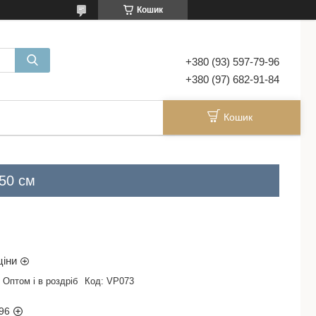
Кошик
+380 (93) 597-79-96
+380 (97) 682-91-84
Кошик
50 см
ціни
Оптом і в роздріб
Код:
VP073
96