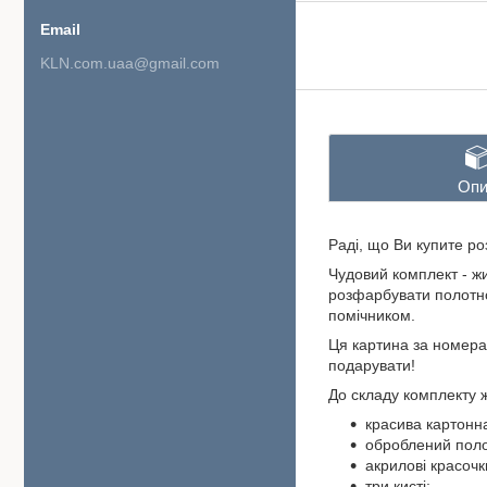
KLN.com.uaa@gmail.com
Опи
Раді, що Ви купите р
Чудовий комплект - ж
розфарбувати полотно,
помічником.
Ця картина за номерам
подарувати!
До складу комплекту 
красива картонна
оброблений поло
акрилові красочк
три кисті;