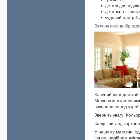
деталі для підві
детальна і зрозу
чудовий настрій
Величезний вибір жив
Класний ідея для хоб
Малювати акриловими 
визнання серед українц
Зверніть увагу! Кольор
Колір і вигляд картон
У нашому магазині одн
інших, надійним якіс