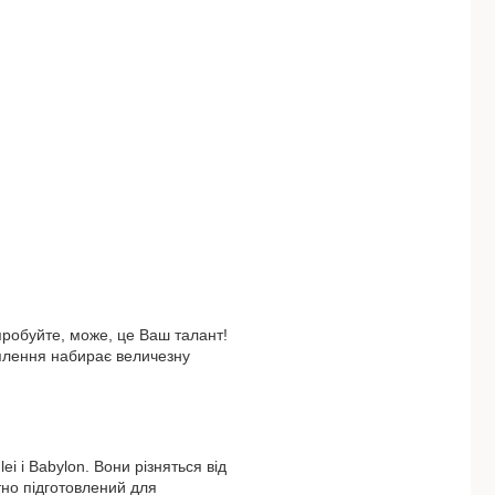
пробуйте, може, це Ваш талант!
плення набирає величезну
i і Babylon. Вони різняться від
но підготовлений для