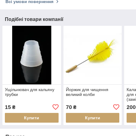
Всі умови повернення
Подібні товари компанії
Ущільнювач для кальяну
Йоржик для чищення
Кала
трубки
великий колби
для 
(зам
15
70
200
₴
₴
Купити
Купити