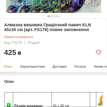
Алмазна вишивка Граціозний павич KLN
45x30 см (арт. FS176) повне заповнення
Немає в наявності
Код: FS176
Роздріб
425
₴
Опис
Характеристики
Доставка
Оплата
Умови п
Опис
Розмір вишивки:
45 х 30 см