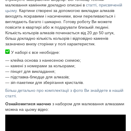
малювання камінням докладно описані в
статті, присвяченій
цьому.
Картини створені за допомогою викладки алмазів
виходять яскравими і насиченими, вони переливаються і
виглядають багато і шикарно. Готову роботу Ви можете
повісити в квартирі або ж подарувати близькій людині.
Кількість кольорів алмазів починається від 20 до 50 штук,
більш докладно кількість кольорів і відповідно каменів
зазначено внизу сторінки у полі характеристик.
У наборі є все необхідне:
―
клейка основа з нанесеною схемою;
― камені з номерами за кольорами;
― пінцет для викладання;
― підставка-блюдце для алмазів;
― зіп-пакетики для зберігання кристалів.
Більш детально про комплектації з фото Ви знайдете в нашій
статті.
Ознайомитися наочно
з набором для малювання алмазами
можна на цьому відео: