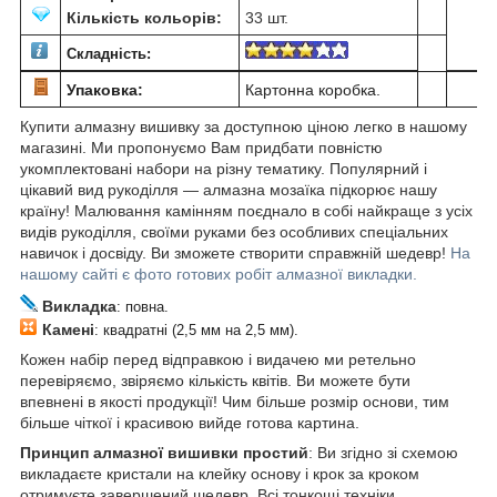
Кількість кольорів:
33 шт.
Складність:
Упаковка:
Картонна коробка.
Купити алмазну вишивку за доступною ціною легко в нашому
магазині. Ми пропонуємо Вам придбати повністю
укомплектовані набори на різну тематику. Популярний і
цікавий вид рукоділля ― алмазна мозаїка підкорює нашу
країну! Малювання камінням поєднало в собі найкраще з усіх
видів рукоділля, своїми руками без особливих спеціальних
навичок і досвіду. Ви зможете створити справжній шедевр!
На
нашому сайті є фото готових робіт алмазної викладки.
Викладка
: повна.
Камені
: квадратні (2,5 мм на 2,5 мм).
Кожен набір перед відправкою і видачею ми ретельно
перевіряємо, звіряємо кількість квітів. Ви можете бути
впевнені в якості продукції! Чим більше розмір основи, тим
більше чіткої і красивою вийде готова картина.
Принцип алмазної вишивки простий
: Ви згідно зі схемою
викладаєте кристали на клейку основу і крок за кроком
отримуєте завершений шедевр. Всі тонкощі техніки