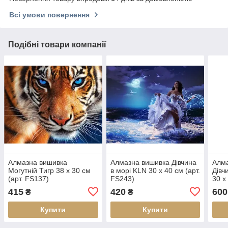
Всі умови повернення
Подібні товари компанії
Алмазна вишивка
Алмазна вишивка Дівчина
Алма
Могутній Тигр 38 х 30 см
в морі KLN 30 х 40 см (арт.
Дівч
(арт. FS137)
FS243)
30 х
415
420
600
₴
₴
Купити
Купити