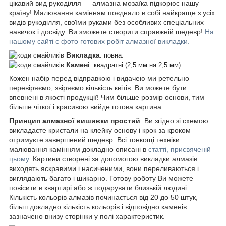
цікавий вид рукоділля ― алмазна мозаїка підкорює нашу
країну! Малювання камінням поєднало в собі найкраще з усіх
видів рукоділля, своїми руками без особливих спеціальних
навичок і досвіду. Ви зможете створити справжній шедевр!
На
нашому сайті є фото готових робіт алмазної викладки.
Викладка
: повна.
Камені
: квадратні (2,5 мм на 2,5 мм).
Кожен набір перед відправкою і видачею ми ретельно
перевіряємо, звіряємо кількість квітів. Ви можете бути
впевнені в якості продукції! Чим більше розмір основи, тим
більше чіткої і красивою вийде готова картина.
Принцип алмазної вишивки простий
: Ви згідно зі схемою
викладаєте кристали на клейку основу і крок за кроком
отримуєте завершений шедевр. Всі тонкощі техніки
малювання камінням докладно описані в
статті, присвяченій
цьому.
Картини створені за допомогою викладки алмазів
виходять яскравими і насиченими, вони переливаються і
виглядають багато і шикарно. Готову роботу Ви можете
повісити в квартирі або ж подарувати близькій людині.
Кількість кольорів алмазів починається від 20 до 50 штук,
більш докладно кількість кольорів і відповідно каменів
зазначено внизу сторінки у полі характеристик.