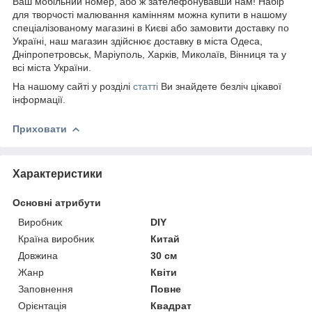
Ваш мобільний номер, або ж зателефонувавши нам! Набір
для творчості малювання камінням можна купити в нашому
спеціалізованому магазині в Києві або замовити доставку по
Україні, наш магазин здійснює доставку в міста Одеса,
Дніпропетровськ, Маріуполь, Харків, Миколаїв, Вінниця та у
всі міста України.
На нашому сайті у розділі
статті
Ви знайдете безліч цікавої
інформації.
Приховати
Характеристики
Основні атрибути
Виробник
DIY
Країна виробник
Китай
Довжина
30 см
Жанр
Квіти
Заповнення
Повне
Орієнтація
Квадрат