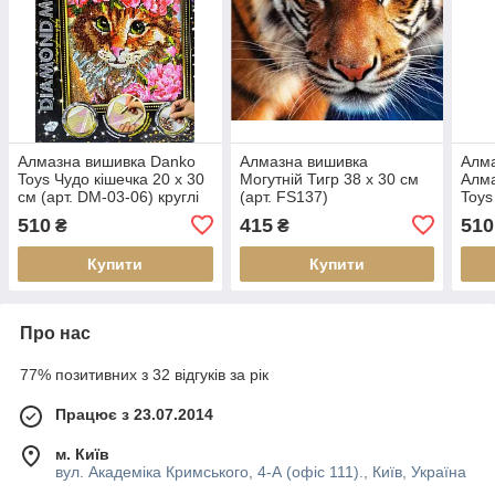
Алмазна вишивка Danko
Алмазна вишивка
Алм
Toys Чудо кішечка 20 х 30
Могутній Тигр 38 х 30 см
Алма
см (арт. DM-03-06) круглі
(арт. FS137)
Toys
камені
30 с
510
415
510
₴
₴
круг
Купити
Купити
Про нас
77% позитивних з 32 відгуків за рік
Працює з 23.07.2014
м. Київ
вул. Академіка Кримського, 4-А (офіс 111)., Київ, Україна