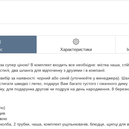
с
Характеристики
І
за супер ціною! В комплект входить все необхідне: містка чаша, сті
тилі, два шланга для відпочинку з друзями і в компанії.
 вибір за наявності: чорний або синій (уточнюйте у менеджера). Ш
стигати швидко і легко, подарує Вам багато густого і смачного диму
у, для подарунка другові чи подрузі на день народження, 8 березн
ло)
див.
овою
колба, 2 трубки, чаша, комплект ущільнювачів, блюдце, щипці для в