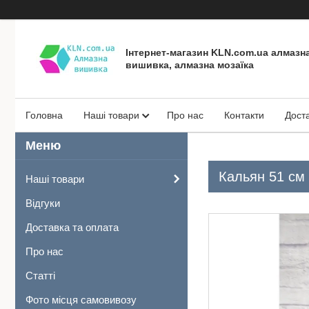
Інтернет-магазин KLN.com.ua алмазн
вишивка, алмазна мозаїка
Головна
Наші товари
Про нас
Контакти
Дост
Кальян 51 см 
Наші товари
Відгуки
Доставка та оплата
Про нас
Статті
Фото місця самовивозу