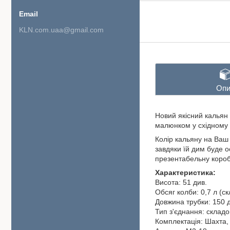
KLN.com.uaa@gmail.com
Опи
Новий якісний кальян 
малюнком у східному с
Колір кальяну на Ваш
завдяки їй дим буде о
презентабельну коробк
Характеристика:
Висота: 51 див.
Обсяг колби: 0,7 л (ск
Довжина трубки: 150 
Тип з'єднання: склад
Комплектація: Шахта, 