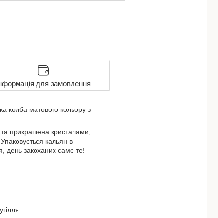
нформація для замовлення
йка колба матового кольору з
ахта прикрашена кристалами,
. Упаковується кальян в
я, день закоханих саме те!
угілля.