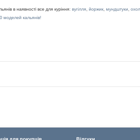
ьянів в наявності все для куріння:
вугілля
,
йоржик
,
мундштуки
,
охол
0 моделей кальянів!
ція для покупців
Відгуки