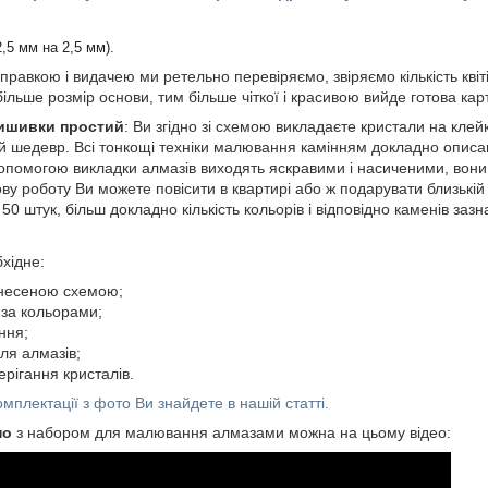
2,5 мм на 2,5 мм).
правкою і видачею ми ретельно перевіряємо, звіряємо кількість квіт
 більше розмір основи, тим більше чіткої і красивою вийде готова кар
вишивки простий
: Ви згідно зі схемою викладаєте кристали на клейк
 шедевр. Всі тонкощі техніки малювання камінням докладно описа
допомогою викладки алмазів виходять яскравими і насиченими, вон
ову роботу Ви можете повісити в квартирі або ж подарувати близькій 
50 штук, більш докладно кількість кольорів і відповідно каменів зазн
хідне:
анесеною схемою;
за кольорами;
ння;
ля алмазів;
ерігання кристалів.
мплектації з фото Ви знайдете в нашій статті.
но
з набором для малювання алмазами можна на цьому відео: