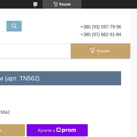
Кошик
+380 (93) 597-79-96
+380 (97) 682-91-84
Кошик
м (арт. TN562)
TN562
и
Купити з