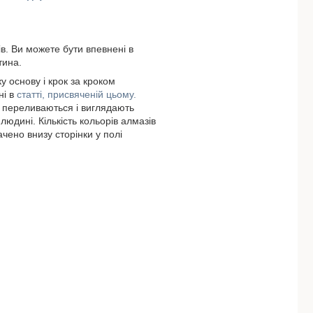
ів. Ви можете бути впевнені в
тина.
у основу і крок за кроком
ні в
статті, присвяченій цьому.
и переливаються і виглядають
людині. Кількість кольорів алмазів
ачено внизу сторінки у полі