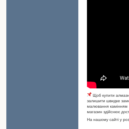
Щоб купити алмазну
залишити швидке замо
малювання камінням м
магазин здійснює дост
На нашому сайті у роз