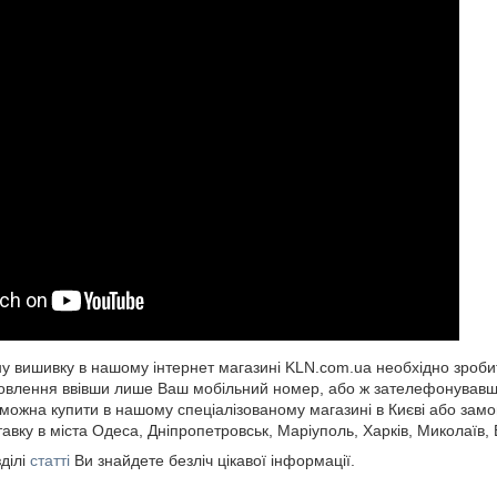
 вишивку в нашому інтернет магазині KLN.com.ua необхідно зроби
влення ввівши лише Ваш мобільний номер, або ж зателефонувавши
ожна купити в нашому спеціалізованому магазині в Києві або замов
авку в міста Одеса, Дніпропетровськ, Маріуполь, Харків, Миколаїв, В
ділі
статті
Ви знайдете безліч цікавої інформації.