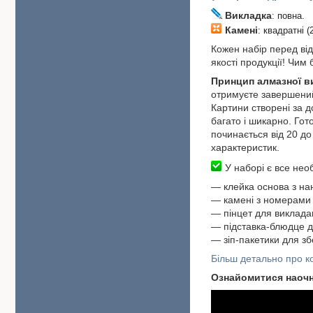
Викладка
: повна.
Камені
: квадратні (
Кожен набір перед від
якості продукції! Чим
Принцип алмазної 
отримуєте завершений
Картини створені за 
багато і шикарно. Гот
починається від 20 до 
характеристик.
У наборі є все необ
―
клейка основа з н
― камені з номерами 
― пінцет для виклада
― підставка-блюдце д
― зіп-пакетики для зб
Більш детально про ко
Ознайомитися наоч