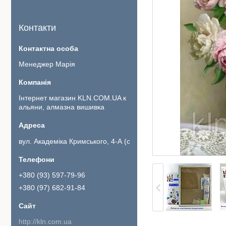
Контакти
Менеджер Марія
Інтернет магазин KLN.COM.UA к
альяни, алмазна вишивка
вул. Академіка Кримського, 4-А (офіс 111)., Київ, Україна
+380 (93) 597-79-96
+380 (97) 682-91-84
http://kln.com.ua