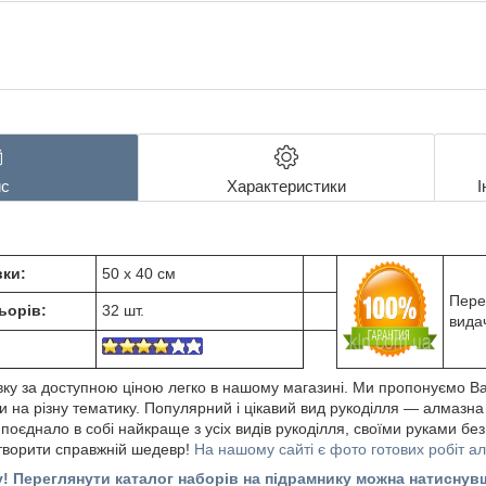
с
Характеристики
І
ки:
50 х 40 см
Пере
ьорів:
32 шт.
вида
ку за доступною ціною легко в нашому магазині. Ми пропонуємо В
 на різну тематику. Популярний і цікавий вид рукоділля ― алмазна
єднало в собі найкраще з усіх видів рукоділля, своїми руками без
створити справжній шедевр!
На нашому сайті є фото готових робіт а
у! Переглянути каталог наборів на підрамнику можна натисну