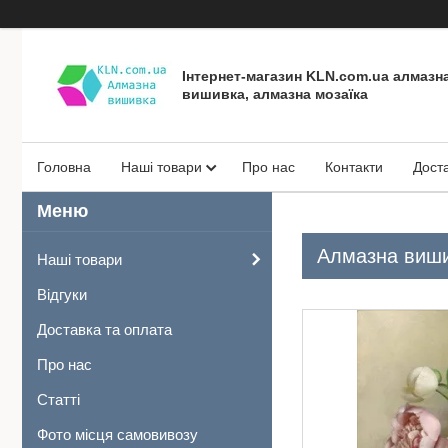
Інтернет-магазин KLN.com.ua алмазн
вишивка, алмазна мозаїка
Головна
Наші товари
Про нас
Контакти
Дост
Алмазна вишив
Наші товари
Відгуки
Доставка та оплата
Про нас
Статті
Фото місця самовивозу