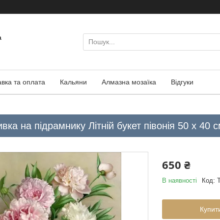
а
авка та оплата
Кальяни
Алмазна мозаїка
Відгуки
ка на підрамнику Літній букет півонія 50 х 40 с
650 ₴
В наявності
Код:
Купит