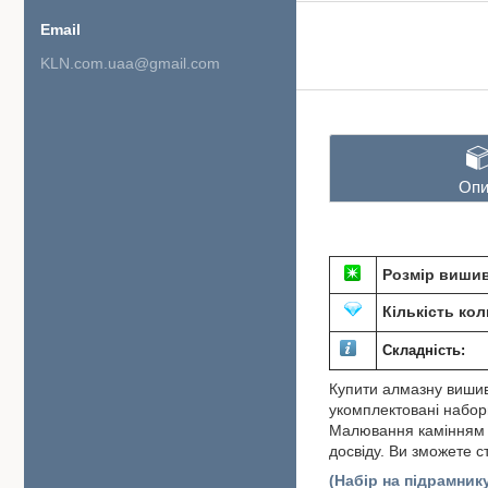
KLN.com.uaa@gmail.com
Опи
Розмір вишив
Кількість кол
Складність:
Купити алмазну вишив
укомплектовані набори
Малювання камінням по
досвіду. Ви зможете 
(Набір на підрамник