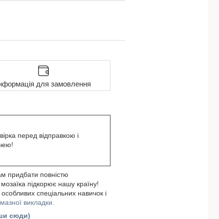
нформація для замовлення
вірка перед відправкою і
чею!
ам придбати повністю
 мозаїка підкорює нашу країну!
 особливих спеціальних навичок і
лмазної викладки.
вши сюди)