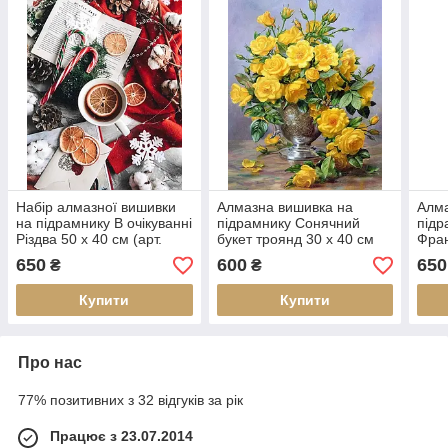
Набір алмазної вишивки
Алмазна вишивка на
Алма
на підрамнику В очікуванні
підрамнику Сонячний
підр
Різдва 50 х 40 см (арт.
букет троянд 30 х 40 см
Фран
TN1161)
(арт. TN164)
TN9
650
600
650
₴
₴
Купити
Купити
Про нас
77% позитивних з 32 відгуків за рік
Працює з 23.07.2014