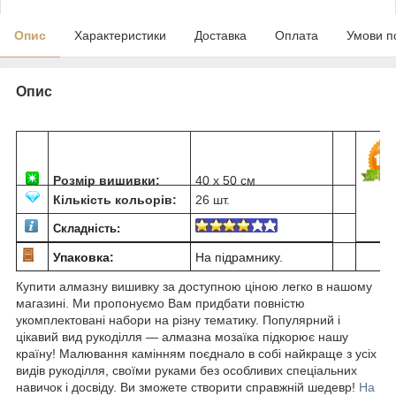
Опис
Характеристики
Доставка
Оплата
Умови п
Опис
Розмір вишивки:
40 х 50 см
Кількість кольорів:
26 шт.
Складність:
Упаковка:
На підрамнику.
Купити алмазну вишивку за доступною ціною легко в нашому
магазині. Ми пропонуємо Вам придбати повністю
укомплектовані набори на різну тематику. Популярний і
цікавий вид рукоділля ― алмазна мозаїка підкорює нашу
країну! Малювання камінням поєднало в собі найкраще з усіх
видів рукоділля, своїми руками без особливих спеціальних
навичок і досвіду. Ви зможете створити справжній шедевр!
На