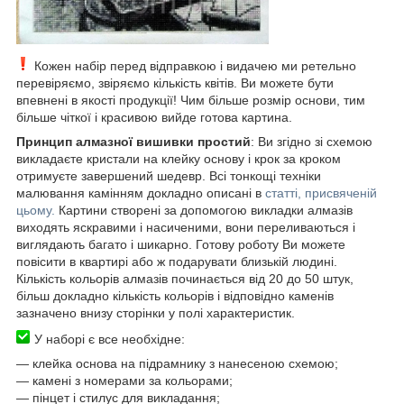
Кожен набір перед відправкою і видачею ми ретельно
перевіряємо, звіряємо кількість квітів. Ви можете бути
впевнені в якості продукції! Чим більше розмір основи, тим
більше чіткої і красивою вийде готова картина.
Принцип алмазної вишивки простий
: Ви згідно зі схемою
викладаєте кристали на клейку основу і крок за кроком
отримуєте завершений шедевр. Всі тонкощі техніки
малювання камінням докладно описані в
статті, присвяченій
цьому.
Картини створені за допомогою викладки алмазів
виходять яскравими і насиченими, вони переливаються і
виглядають багато і шикарно. Готову роботу Ви можете
повісити в квартирі або ж подарувати близькій людині.
Кількість кольорів алмазів починається від 20 до 50 штук,
більш докладно кількість кольорів і відповідно каменів
зазначено внизу сторінки у полі характеристик.
У наборі є все необхідне:
― клейка основа на підрамнику з нанесеною схемою;
― камені з номерами за кольорами;
― пінцет і стилус для викладання;