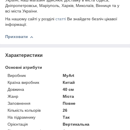
Україні, наш магазин здійснює доставку в міста Одеса,
Дніпропетровськ, Маріуполь, Харків, Миколаїв, Вінниця та у
всі міста України.
На нашому сайті у розділі
статті
Ви знайдете безліч цікавої
інформації.
Приховати
Характеристики
Основні атрибути
Виробник
MyArt
Країна виробник
Китай
Довжина
40 см
Жанр
Міста
Заповнення
Повне
Кількість кольорів
26
На підрамнику
Так
Орієнтація
Вертикальна