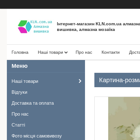
Інтернет-магазин KLN.com.ua алмазн
вишивка, алмазна мозаїка
Головна
Наші товари
Про нас
Контакти
Дост
Картина-розма
Наші товари
Відгуки
Доставка та оплата
Про нас
Статті
Фото місця самовивозу