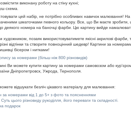
озмістити виконану роботу на стіну кухні;
уш схема.
стовувати цей набір, не потрібно особливих навичок малювання! На
значеними шматочками певного кольору. Все, що Ви маєте зробити,
до деякого номера на баночці фарби. Цю картину вийде намалювати 
м художником, позаяк використовуватимете якісні акрилові фарби, 
ізні відтінки та створите повноцінний шедевр! Картини за номерами т
ишивці бісером і нитками!
опису за номерами (більш ніж 800 різновидів)
зині Ви можете купити картину за номерами самовозом або кур'єром
країни Дніпропетровск, Ужрода, Тернополя.
можете відшукати безліч цікавого матеріалу для малювання:
ин за номерами від 1 до 5+ з фото та поясненнями
уть цього різновиду рукоділля, його переваги та складності.
на подарок