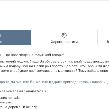
с
Характеристики
І
— це нововведення галузі хобі товарів!
им кожній людині. Якщо Ви обираєте оригінальний подарунок другу 
льним подарунком на Новий рік і просто щоб потішити! Або ж Ви люд
а може спробувати свої можливості в малюванні? Тому забарвлення
про те, чи зможете Ви, можете відкрити приклади готових виробниц
 за номерами складається з:
сних пензлів;
льорів;
е на дерев'яній основі;