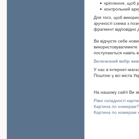
кріплення, щоб р
контрольний арк
Для того, щоб викори
зручності схема з по
фрагмент відповідно 
Ви відчуєте себе нови
використовуватимете р
поступаються навіть в
Величезний вибір жив
У нас в інтернет-мага
Поштою у всі міста У
На нашому сайті Ви з
Рівні складності карт
Картина по номерам? С
Картина по номерам 