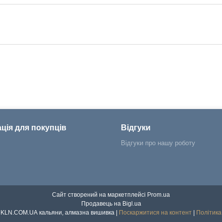
ція для покупців
Відгуки
Відгуки про нашу роботу
Сайт створений на маркетплейсі
Prom.ua
Продавець на Bigl.ua
Інтернет магазин KLN.COM.UA кальяни, алмазна вишивка |
Поскаржитися на контент
|
Політика