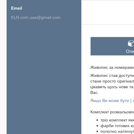
KLN.com.uaa@gmail.com
Опи
Живопис за номерами 
Живопис став доступн
стане просто оригіна
цікавить щось нове т
Вас.
Якщо Ви може бути.) 
Комплект розмальовок
тріо комплект які
фарби готових ко
полотно натягнут