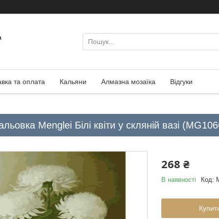
а
авка та оплата
Кальяни
Алмазна мозаїка
Відгуки
льовка Menglei Білі квіти у скляній вазі (MG106
268 ₴
В наявності
Код:
Купит