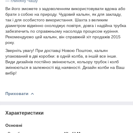
― глиняну Чашу
Ви його зможете з задоволенням використовувати вдома або
брати з собою на природу. Чудовий кальян, як для закладу,
так і для особистого використання. Шахта з великим
діаметром відмінно охолоджує повітря, довга і надійна трубка
забезпечить по справжньому насолода процесом куріння.
Рекомендуємо цей кальян, він справжній хіт продажів 2015
року.
Зверніть увагу! При доставці Новою Поштою, кальян
упакований в дві коробки: в одній колба, в іншій все інше.
Види дизайнів постійно змінюються, кольору трубок і колб
змінюються в залежності від наявності. Дизайн колби на Ваш
вибір!
Приховати
Характеристики
Основні