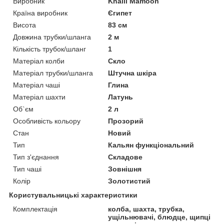
Виробник
Khalil Mamoon
Країна виробник
Єгипет
Висота
83 см
Довжина трубки/шланга
2 м
Кількість трубок/шланг
1
Матеріал колби
Скло
Матеріал трубки/шланга
Штучна шкіра
Матеріал чаші
Глина
Матеріал шахти
Латунь
Об`єм
2 л
Особливість кольору
Прозорий
Стан
Новий
Тип
Кальян функціональний
Тип з'єднання
Складове
Тип чаші
Зовнішня
Колір
Золотистий
Користувальницькі характеристики
Комплектація
колба, шахта, трубка,
ущільнювачі, блюдце, щипці