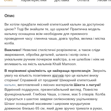
Опис
Ви хотіли придбати якісний єгипетський кальян за доступною
ціною? Тоді Ви знайшли те, що шукали! Практична модель
кальяну оснащена всім необхідним для приємного
проведення часу: глиняна чаша, довга трубка, велика і містка
колба.
Важливо!
Невеликі стилістичні розрізняючи, а також сліди
зварювання, обробка деталей, шланга і колір скла є
унікальним ручним почерком майстра, а не шлюбом і ніяк не
впливають на якість кальянів Khalil Mamoon.
В порівнянні ціна/якість це найкраща пропозиція
. Зверніть
увагу на кількість позитивних
відгуків
про це кальяні внизу
сторінки! Справжній хіт продажів! Шикарний єгипетський
кальян
, виготовлений з якісних матеріалів.
Шахта з латуні!
Відмінний подарунок, презентабельний вигляд. Повністю
функціональний. Глибока Чаша, з глини, має 5 отворів.
Колба
з'єднується з шахтою завдяки силіконовому ущільнювачу.
Шланг оснащений масивним і широким мундштуком
довжиною близько 65 см, який дуже зручно тримати в руках,