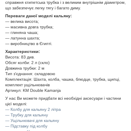
справжня єгипетська трубка і з великим внутрішнім діаметром,
що забезпечує легку тягу і багато диму.
Переваги даної моделі кальяну:
― велика висота;
― масивна довга трубка;
― глиняна чаша;
― латунна шахта;
― виробництво в Єгипті.
Характеристики:
Висота: 83 див.
Обсяг колби: 2 л (скло)
Довжина трубки: 2 м
Тип з'єднання: складовою
Комплектація: Шахта, колба, чашка, блюдце, трубка, щипці,
комплект ущільнювачів
Артикул: KM Double Kamanja
У нас Ви можете придбати всі необхідні аксесуари і частини
цієї моделі:
― Колбу для кальяну 2 літра
― Трубку для кальяну
― Ущільнювачі для кальяну
― Підставку під колбу