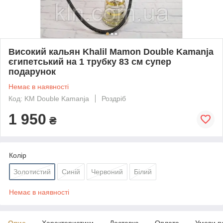
Високий кальян Khalil Mamon Double Kamanja
єгипетський на 1 трубку 83 см супер
подарунок
Немає в наявності
Код: KM Double Kamanja
Роздріб
1 950
₴
Колір
Золотистий
Синій
Червоний
Білий
Немає в наявності
Опис
Характеристики
Доставка
Оплата
Умови п