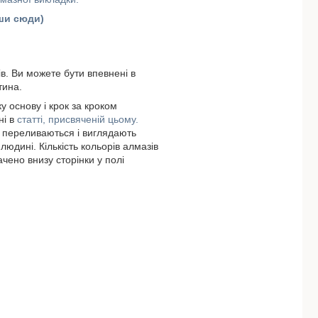
вши сюди)
ів. Ви можете бути впевнені в
тина.
у основу і крок за кроком
ні в
статті, присвяченій цьому.
и переливаються і виглядають
людині. Кількість кольорів алмазів
ачено внизу сторінки у полі