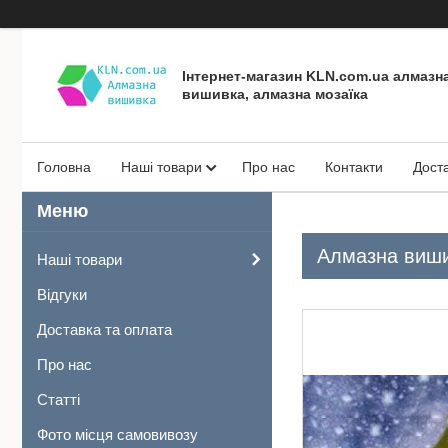
Інтернет-магазин KLN.com.ua алмазн
вишивка, алмазна мозаїка
Головна
Наші товари
Про нас
Контакти
Дост
Алмазна вишив
Наші товари
Відгуки
Доставка та оплата
Про нас
Статті
Фото місця самовивозу