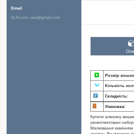
KLN.com.uaa@gmail.com
Опи
Розмір вишив
Кількість кол
Складність:
Упаковка:
Купити алмазну вишив
укомплектовані набори
Малювання камінням по
досвіду. Ви зможете 