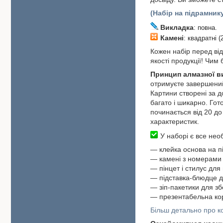
(Набір на підрамник
Викладка
: повна.
Камені
: квадратні (
Кожен набір перед від
якості продукції! Чим
Принцип алмазної 
отримуєте завершений
Картини створені за 
багато і шикарно. Гот
починається від 20 до 
характеристик.
У наборі є все необ
― клейка основа на п
― камені з номерами 
― пінцет і стилус для
― підставка-блюдце д
― зіп-пакетики для зб
― презентабельна ко
Більш детально про ко