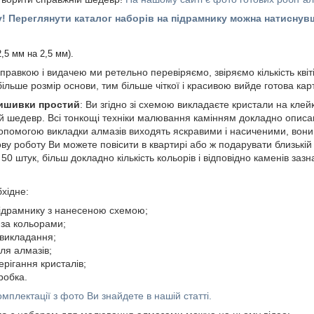
у! Переглянути каталог наборів на підрамнику можна натисну
2,5 мм на 2,5 мм).
правкою і видачею ми ретельно перевіряємо, звіряємо кількість квіт
 більше розмір основи, тим більше чіткої і красивою вийде готова кар
вишивки простий
: Ви згідно зі схемою викладаєте кристали на клейк
 шедевр. Всі тонкощі техніки малювання камінням докладно описа
допомогою викладки алмазів виходять яскравими і насиченими, вон
ову роботу Ви можете повісити в квартирі або ж подарувати близькій 
50 штук, більш докладно кількість кольорів і відповідно каменів зазн
хідне:
ідрамнику з нанесеною схемою;
за кольорами;
 викладання;
ля алмазів;
ерігання кристалів;
робка.
мплектації з фото Ви знайдете в нашій статті.