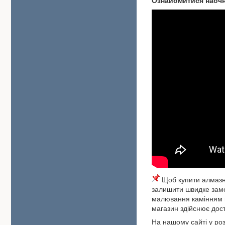
Ознайомитися наоч
Щоб купити алмазну
залишити швидке замо
малювання камінням м
магазин здійснює дост
На нашому сайті у роз