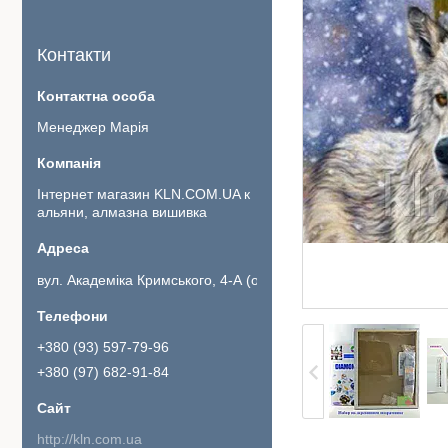
Контакти
Менеджер Марія
Інтернет магазин KLN.COM.UA к
альяни, алмазна вишивка
вул. Академіка Кримського, 4-А (офіс 111)., Київ, Україна
+380 (93) 597-79-96
+380 (97) 682-91-84
http://kln.com.ua