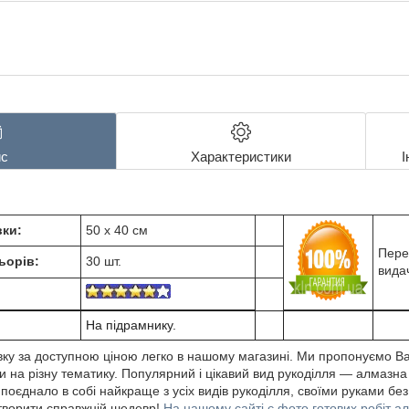
с
Характеристики
І
ки:
50 х 40 см
Пере
ьорів:
30 шт.
вида
На підрамнику.
ку за доступною ціною легко в нашому магазині. Ми пропонуємо В
 на різну тематику. Популярний і цікавий вид рукоділля ― алмазна
єднало в собі найкраще з усіх видів рукоділля, своїми руками без
створити справжній шедевр!
На нашому сайті є фото готових робіт а