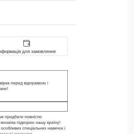
нформація для замовлення
вірка перед відправкою і
чею!
ам придбати повністю
 мозаїка підкорює нашу країну!
 особливих спеціальних навичок і
лмазної викладки.