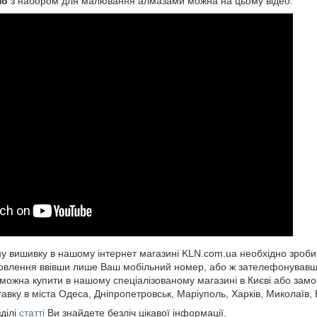
но
з набором для малювання алмазами можна на цьому відео:
 вишивку в нашому інтернет магазині KLN.com.ua необхідно зроби
влення ввівши лише Ваш мобільний номер, або ж зателефонувавши
ожна купити в нашому спеціалізованому магазині в Києві або замов
авку в міста Одеса, Дніпропетровськ, Маріуполь, Харків, Миколаїв, В
ділі
статті
Ви знайдете безліч цікавої інформації.