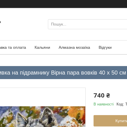
а
авка та оплата
Кальяни
Алмазна мозаїка
Відгуки
ка на підрамнику Вірна пара вовків 40 х 50 см 
740 ₴
В наявності
Код:
Купит