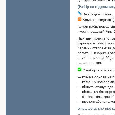
(Набір на підрамник
Викладка
: повна.
Камені
: квадратні (
Кожен набір перед від
якості продукції! Чим
Принцип алмазної 
отримуєте завершений
Картини створені за 
багато і шикарно. Гот
починається від 20 до 
характеристик.
У наборі є все необ
― клейка основа на п
― камені з номерами 
― пінцет і стилус для
― підставка-блюдце д
― зіп-пакетики для зб
― презентабельна ко
Більш детально про ко