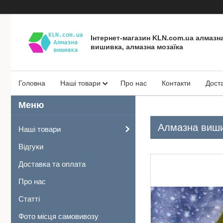
Інтернет-магазин KLN.com.ua алмазн
вишивка, алмазна мозаїка
Головна
Наші товари
Про нас
Контакти
Дост
Алмазна вишив
Наші товари
Відгуки
Доставка та оплата
Про нас
Статті
Фото місця самовивозу