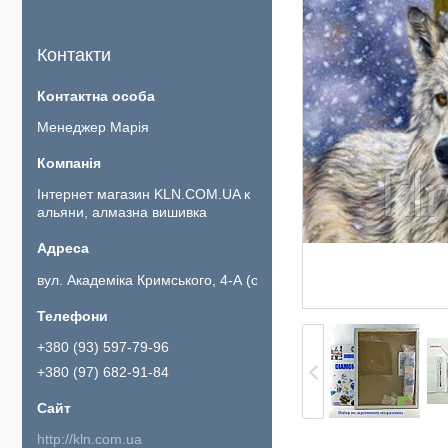
Контакти
Менеджер Марія
Інтернет магазин KLN.COM.UA к
альяни, алмазна вишивка
вул. Академіка Кримського, 4-А (офіс 111)., Київ, Україна
+380 (93) 597-79-96
+380 (97) 682-91-84
http://kln.com.ua