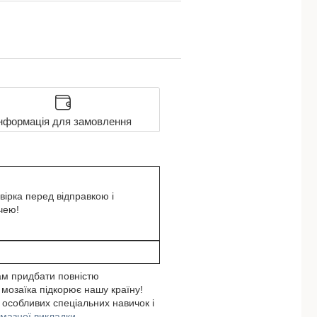
нформація для замовлення
вірка перед відправкою і
чею!
ам придбати повністю
 мозаїка підкорює нашу країну!
 особливих спеціальних навичок і
лмазної викладки.