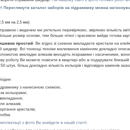
у! Переглянути каталог наборів на підрамнику можна натисну
2,5 мм на 2,5 мм).
правкою і видачею ми ретельно перевіряємо, звіряємо кількість квіт
 більше розмір основи, тим більше чіткої і красивою вийде готова кар
вишивки простий
: Ви згідно зі схемою викладаєте кристали на клейк
 шедевр. Всі тонкощі техніки малювання камінням докладно описа
допомогою викладки алмазів виходять яскравими і насиченими, вон
ову роботу Ви можете повісити в квартирі або ж подарувати близькій 
50 штук, більш докладно кількість кольорів і відповідно каменів зазн
хідне:
ідрамнику з нанесеною схемою;
за кольорами;
 викладання;
ля алмазів;
ерігання кристалів;
робка.
мплектації з фото Ви знайдете в нашій статті.