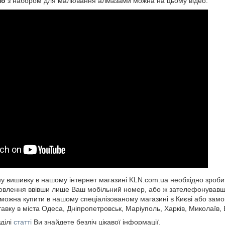
но
з набором для малювання алмазами можна на цьому відео:
 вишивку в нашому інтернет магазині KLN.com.ua необхідно зроби
влення ввівши лише Ваш мобільний номер, або ж зателефонувавши
ожна купити в нашому спеціалізованому магазині в Києві або замов
авку в міста Одеса, Дніпропетровськ, Маріуполь, Харків, Миколаїв, В
ділі
статті
Ви знайдете безліч цікавої інформації.