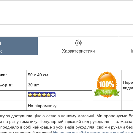
с
Характеристики
І
ки:
50 х 40 см
Пере
ьорів:
30 шт.
вида
На підрамнику.
ку за доступною ціною легко в нашому магазині. Ми пропонуємо В
 на різну тематику. Популярний і цікавий вид рукоділля ― алмазна
єднало в собі найкраще з усіх видів рукоділля, своїми руками без
створити справжній шедевр!
На нашому сайті є фото готових робіт а