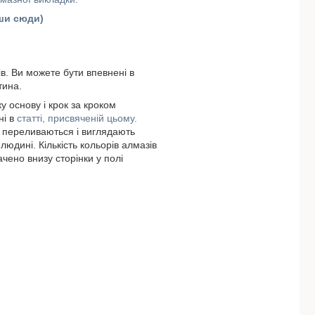
вши сюди)
ів. Ви можете бути впевнені в
тина.
у основу і крок за кроком
ні в
статті, присвяченій цьому.
и переливаються і виглядають
людині. Кількість кольорів алмазів
ачено внизу сторінки у полі