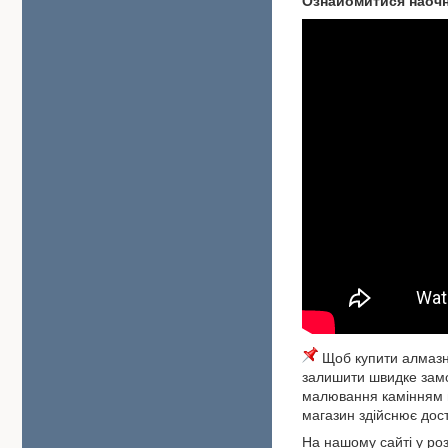
Ознайомитися наоч
Щоб купити алмазну
залишити швидке замо
малювання камінням м
магазин здійснює дост
На нашому сайті у роз