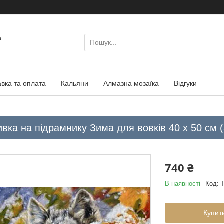
а
авка та оплата
Кальяни
Алмазна мозаїка
Відгуки
ка на підрамнику Зима для вовків 40 х 50 см (
740 ₴
В наявності
Код:
Купит