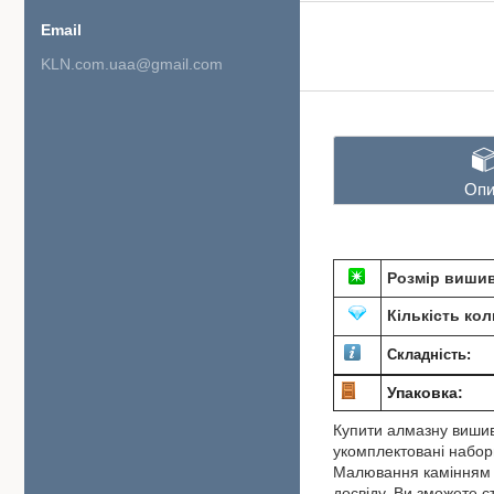
KLN.com.uaa@gmail.com
Опи
Розмір вишив
Кількість кол
Складність:
Упаковка:
Купити алмазну вишив
укомплектовані набори
Малювання камінням по
досвіду. Ви зможете 