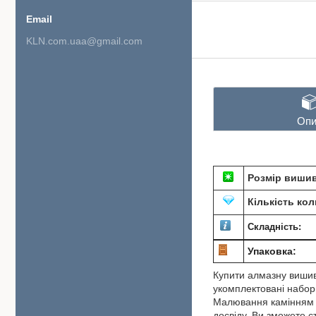
KLN.com.uaa@gmail.com
Опи
Розмір вишив
Кількість кол
Складність:
Упаковка:
Купити алмазну вишив
укомплектовані набори
Малювання камінням по
досвіду. Ви зможете 