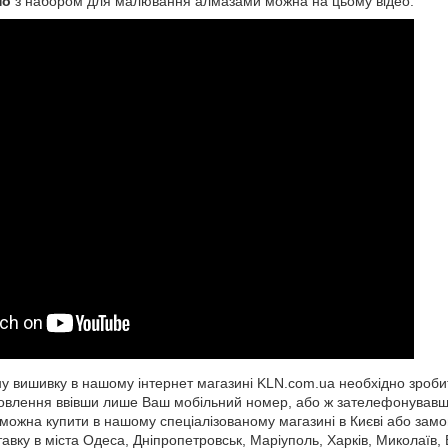
но
з набором для малювання алмазами можна на цьому відео:
 вишивку в нашому інтернет магазині KLN.com.ua необхідно зроби
влення ввівши лише Ваш мобільний номер, або ж зателефонувавши
ожна купити в нашому спеціалізованому магазині в Києві або замов
авку в міста Одеса, Дніпропетровськ, Маріуполь, Харків, Миколаїв, В