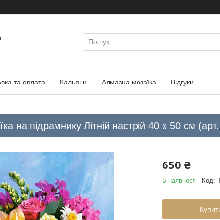
а
авка та оплата
Кальяни
Алмазна мозаїка
Відгуки
ка на підрамнику Літній настрій 40 х 50 см (арт
650 ₴
В наявності
Код:
Купит