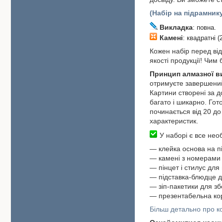
(Набір на підрамник
Викладка
: повна.
Камені
: квадратні (
Кожен набір перед від
якості продукції! Чим
Принцип алмазної 
отримуєте завершений
Картини створені за 
багато і шикарно. Гот
починається від 20 до 
характеристик.
У наборі є все необ
― клейка основа на п
― камені з номерами 
― пінцет і стилус для
― підставка-блюдце д
― зіп-пакетики для зб
― презентабельна ко
Більш детально про ко