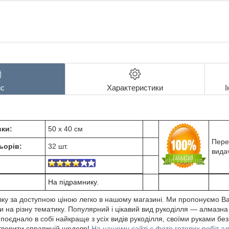
с
Характеристики
І
ки:
50 х 40 см
Пере
ьорів:
32 шт.
вида
На підрамнику.
ку за доступною ціною легко в нашому магазині. Ми пропонуємо В
 на різну тематику. Популярний і цікавий вид рукоділля ― алмазна
єднало в собі найкраще з усіх видів рукоділля, своїми руками без
створити справжній шедевр!
На нашому сайті є фото готових робіт а