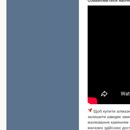
Ознайомитися наоч
Щоб купити алмазну
залишити швидке замо
малювання камінням м
магазин здійснює дост