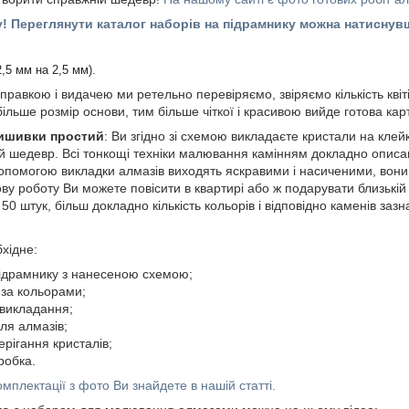
у! Переглянути каталог наборів на підрамнику можна натисну
2,5 мм на 2,5 мм).
правкою і видачею ми ретельно перевіряємо, звіряємо кількість квіт
 більше розмір основи, тим більше чіткої і красивою вийде готова кар
вишивки простий
: Ви згідно зі схемою викладаєте кристали на клейк
 шедевр. Всі тонкощі техніки малювання камінням докладно описа
допомогою викладки алмазів виходять яскравими і насиченими, вон
ову роботу Ви можете повісити в квартирі або ж подарувати близькій 
50 штук, більш докладно кількість кольорів і відповідно каменів зазн
хідне:
ідрамнику з нанесеною схемою;
за кольорами;
 викладання;
ля алмазів;
ерігання кристалів;
робка.
мплектації з фото Ви знайдете в нашій статті.