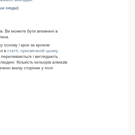
вши сюди)
ів. Ви можете бути впевнені в
тина.
у основу і крок за кроком
ні в
статті, присвяченій цьому.
и переливаються і виглядають
людині. Кількість кольорів алмазів
ачено внизу сторінки у полі