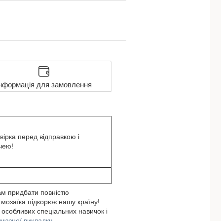
нформація для замовлення
вірка перед відправкою і
чею!
ам придбати повністю
 мозаїка підкорює нашу країну!
 особливих спеціальних навичок і
лмазної викладки.