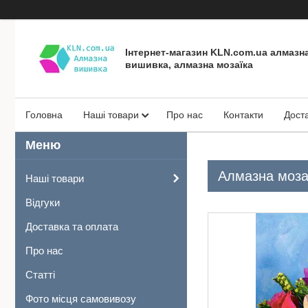
Інтернет-магазин KLN.com.ua алмазн
вишивка, алмазна мозаїка
Головна
Наші товари
Про нас
Контакти
Дост
Алмазна мозаї
Наші товари
Відгуки
Доставка та оплата
Про нас
Статті
Фото місця самовивозу