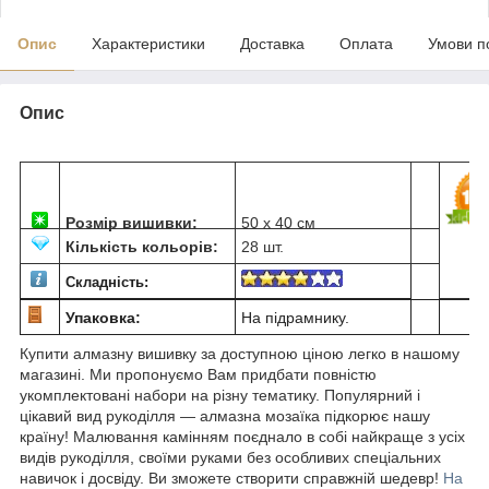
Опис
Характеристики
Доставка
Оплата
Умови п
Опис
Розмір вишивки:
50 х 40 см
Кількість кольорів:
28 шт.
Складність:
Упаковка:
На підрамнику.
Купити алмазну вишивку за доступною ціною легко в нашому
магазині. Ми пропонуємо Вам придбати повністю
укомплектовані набори на різну тематику. Популярний і
цікавий вид рукоділля ― алмазна мозаїка підкорює нашу
країну! Малювання камінням поєднало в собі найкраще з усіх
видів рукоділля, своїми руками без особливих спеціальних
навичок і досвіду. Ви зможете створити справжній шедевр!
На