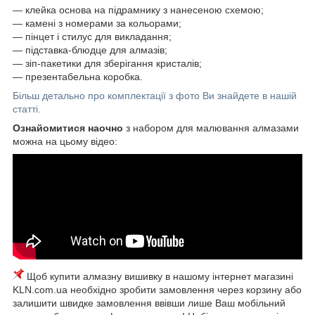
― клейка основа на підрамнику з нанесеною схемою;
― камені з номерами за кольорами;
― пінцет і стилус для викладання;
― підставка-блюдце для алмазів;
― зіп-пакетики для зберігання кристалів;
― презентабельна коробка.
Більш детально про комплектації з фото Ви знайдете в нашій
статті.
Ознайомитися наочно
з набором для малювання алмазами
можна на цьому відео:
Щоб купити алмазну вишивку в нашому інтернет магазині
KLN.com.ua необхідно зробити замовлення через корзину або
залишити швидке замовлення ввівши лише Ваш мобільний