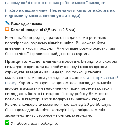
нашому сайті є фото готових робіт алмазної викладки.
(Набір на підрамнику! Переглянути каталог наборів на
підрамнику можна натиснувши сюди)
Викладка
: повна.
Камені
: квадратні (2,5 мм на 2,5 мм).
Кожен набір перед відправкою і видачею ми ретельно
перевіряємо, звіряємо кількість квітів. Ви можете бути
впевнені в якості продукції! Чим більше розмір основи, тим
більше чіткої і красивою вийде готова картина.
Принцип алмазної вишивки простий
: Ви згідно зі схемою
викладаєте кристали на клейку основу і крок за кроком
отримуєте завершений шедевр. Всі тонкощі техніки
малювання камінням докладно описані в
статті, присвяченій
цьому.
Картини створені за допомогою викладки алмазів
виходять яскравими і насиченими, вони переливаються і
виглядають багато і шикарно. Готову роботу Ви можете
повісити в квартирі або ж подарувати близькій людині.
Кількість кольорів алмазів починається від 20 до 50 штук,
більш докладно кількість кольорів і відповідно каменів
зазначено внизу сторінки у полі характеристик.
У наборі є все необхідне: