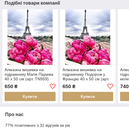
Подібні товари компанії
Алмазна вишивка на
Алмазна вишивка на
Алма
підрамнику Магія Парижа
підрамнику Подорож у
підр
40 х 50 см (арт. TN959)
Францію 40 х 50 см (арт.
кели
TN959)
TN7
650
650
740
₴
₴
Купити
Купити
Про нас
77% позитивних з 32 відгуків за рік