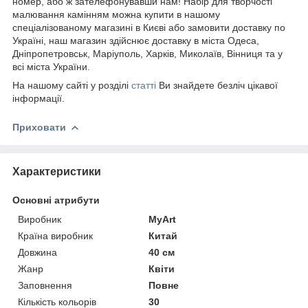
номер, або ж зателефонувавши нам! Набір для творчості
малювання камінням можна купити в нашому
спеціалізованому магазині в Києві або замовити доставку по
Україні, наш магазин здійснює доставку в міста Одеса,
Дніпропетровськ, Маріуполь, Харків, Миколаїв, Вінниця та у
всі міста України.
На нашому сайті у розділі
статті
Ви знайдете безліч цікавої
інформації.
Приховати
Характеристики
Основні атрибути
Виробник
MyArt
Країна виробник
Китай
Довжина
40 см
Жанр
Квіти
Заповнення
Повне
Кількість кольорів
30