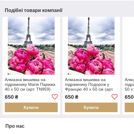
Подібні товари компанії
Алмазна вишивка на
Алмазна вишивка на
Алма
підрамнику Магія Парижа
підрамнику Подорож у
підр
40 х 50 см (арт. TN959)
Францію 40 х 50 см (арт.
50 х
TN959)
650
650
650
₴
₴
Купити
Купити
Про нас