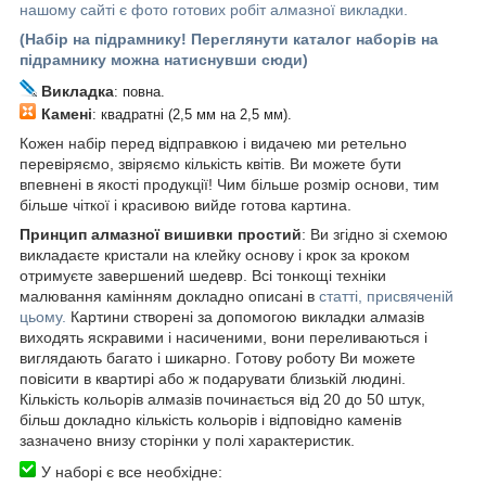
нашому сайті є фото готових робіт алмазної викладки.
(Набір на підрамнику! Переглянути каталог наборів на
підрамнику можна натиснувши сюди)
Викладка
: повна.
Камені
: квадратні (2,5 мм на 2,5 мм).
Кожен набір перед відправкою і видачею ми ретельно
перевіряємо, звіряємо кількість квітів. Ви можете бути
впевнені в якості продукції! Чим більше розмір основи, тим
більше чіткої і красивою вийде готова картина.
Принцип алмазної вишивки простий
: Ви згідно зі схемою
викладаєте кристали на клейку основу і крок за кроком
отримуєте завершений шедевр. Всі тонкощі техніки
малювання камінням докладно описані в
статті, присвяченій
цьому.
Картини створені за допомогою викладки алмазів
виходять яскравими і насиченими, вони переливаються і
виглядають багато і шикарно. Готову роботу Ви можете
повісити в квартирі або ж подарувати близькій людині.
Кількість кольорів алмазів починається від 20 до 50 штук,
більш докладно кількість кольорів і відповідно каменів
зазначено внизу сторінки у полі характеристик.
У наборі є все необхідне: