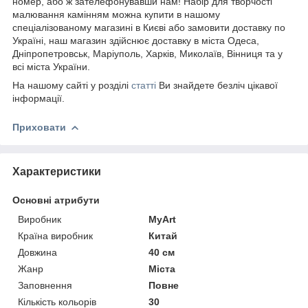
номер, або ж зателефонувавши нам! Набір для творчості
малювання камінням можна купити в нашому
спеціалізованому магазині в Києві або замовити доставку по
Україні, наш магазин здійснює доставку в міста Одеса,
Дніпропетровськ, Маріуполь, Харків, Миколаїв, Вінниця та у
всі міста України.
На нашому сайті у розділі
статті
Ви знайдете безліч цікавої
інформації.
Приховати
Характеристики
Основні атрибути
Виробник
MyArt
Країна виробник
Китай
Довжина
40 см
Жанр
Міста
Заповнення
Повне
Кількість кольорів
30