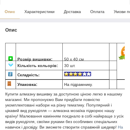
Опис
Характеристики
Доставка
Оплата
Умови п
Опис
Розмір вишивки:
50 х 40 см
Кількість кольорів:
30 шт.
Складність:
Упаковка:
На підрамнику.
Купити алмазну вишивку за доступною ціною легко в нашому
магазині. Ми пропонуємо Вам придбати повністю
укомплектовані набори на різну тематику. Популярний і
цікавий вид рукоділля ― алмазна мозаїка підкорює нашу
країну! Малювання камінням поєднало в собі найкраще з усіх
видів рукоділля, своїми руками без особливих спеціальних
навичок і досвіду. Ви зможете створити справжній шедевр!
На