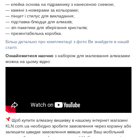
― клейка основа на підрамнику з нанесеною схемою;
― камені з номерами за кольорами;
― пінцет і стилус для викладання;
― підставка-блюдце для алмазів;
― зіп-пакетики для зберігання кристалів;
― презентабельна коробка.
Більш детально про комплектації з фото Ви знайдете в нашій
статті.
Ознайомитися наочно
з набором для малювання алмазами
можна на цьому відео:
Щоб купити алмазну вишивку в нашому інтернет магазині
KLN.com.ua необхідно зробити замовлення через корзину або
залишити швидке замовлення ввівши лише Ваш мобільний