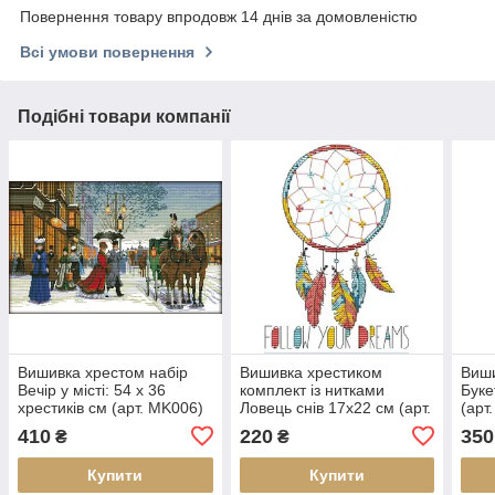
Повернення товару впродовж 14 днів за домовленістю
Всі умови повернення
Подібні товари компанії
Вишивка хрестом набір
Вишивка хрестиком
Виши
Вечір у місті: 54 x 36
комплект із нитками
Буке
хрестиків см (арт. MK006)
Ловець снів 17х22 см (арт.
(арт
MK152)
410
220
350
₴
₴
Купити
Купити