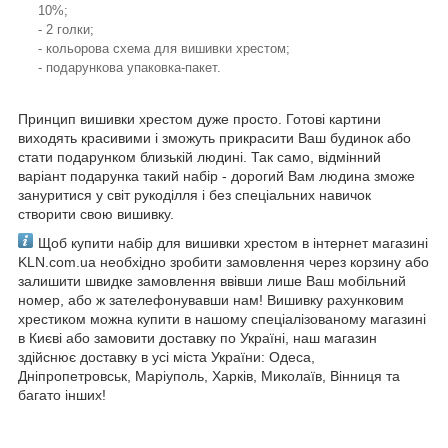
10%;
- 2 голки;
- кольорова схема для вишивки хрестом;
- подарункова упаковка-пакет.
Принцип вишивки хрестом дуже просто. Готові картини
виходять красивими і зможуть прикрасити Ваш будинок або
стати подарунком близькій людині. Так само, відмінний
варіант подарунка такий набір - дорогий Вам людина зможе
зануритися у світ рукоділля і без спеціальних навичок
створити свою вишивку.
Щоб купити набір для вишивки хрестом в інтернет магазині
KLN.com.ua необхідно зробити замовлення через корзину або
залишити швидке замовлення ввівши лише Ваш мобільний
номер, або ж зателефонувавши нам! Вишивку рахунковим
хрестиком можна купити в нашому спеціалізованому магазині
в Києві або замовити доставку по Україні, наш магазин
здійснює доставку в усі міста України: Одеса,
Дніпропетровськ, Маріуполь, Харків, Миколаїв, Вінниця та
багато інших!