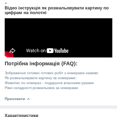
>
Відео інструкція як розмальовувати картину по
цифрам на полотні
Потрібна інформація (FAQ):
Зображення готових готових робіт з номерами наживо
Як розмальовувати картину за номерами
Живопис по номерах - подарунок власними руками
Рівні складності розмальовок за номерами
Приховати
Характеристики