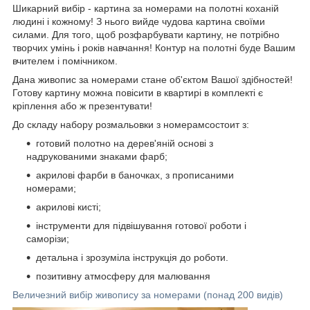
Шикарний вибір - картина за номерами на полотні коханій
людині і кожному! З нього вийде чудова картина своїми
силами. Для того, щоб розфарбувати картину, не потрібно
творчих умінь і років навчання! Контур на полотні буде Вашим
вчителем і помічником.
Дана живопис за номерами стане об'єктом Вашої здібностей!
Готову картину можна повісити в квартирі в комплекті є
кріплення або ж презентувати!
До складу набору розмальовки з номерамсостоит з:
готовий полотно на дерев'яній основі з
надрукованими знаками фарб;
акрилові фарби в баночках, з прописаними
номерами;
акрилові кисті;
інструменти для підвішування готової роботи і
саморізи;
детальна і зрозуміла інструкція до роботи.
позитивну атмосферу для малювання
Величезний вибір живопису за номерами (понад 200 видів)