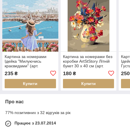
Картина за номерами
Картина за номерами без
Карт
Ідейка "Милуючись
коробки ArtStStory Літній
Ідей
краєвидами" (арт.
букет 30 х 40 см (арт.
Густ
KHO4768) 40*40 см без
AS0215)
KHO5
235
180
250
₴
₴
коробки
коро
Купити
Купити
Про нас
77% позитивних з 32 відгуків за рік
Працює з 23.07.2014