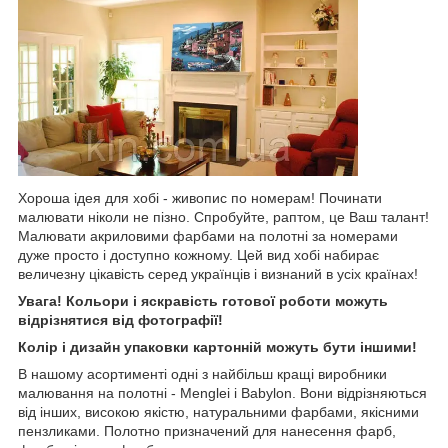
Хороша ідея для хобі - живопис по номерам! Починати
малювати ніколи не пізно. Спробуйте, раптом, це Ваш талант!
Малювати акриловими фарбами на полотні за номерами
дуже просто і доступно кожному. Цей вид хобі набирає
величезну цікавість серед українців і визнаний в усіх країнах!
Увага! Кольори і яскравість готової роботи можуть
відрізнятися від фотографії!
Колір і дизайн упаковки картонній можуть бути іншими!
В нашому асортименті одні з найбільш кращі виробники
малювання на полотні - Menglei і Babylon. Вони відрізняються
від інших, високою якістю, натуральними фарбами, якісними
пензликами. Полотно призначений для нанесення фарб,