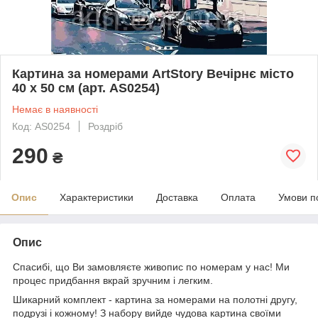
Картина за номерами ArtStory Вечірнє місто
40 х 50 см (арт. AS0254)
Немає в наявності
Код: AS0254
Роздріб
290
₴
Опис
Характеристики
Доставка
Оплата
Умови п
Опис
Спасибі, що Ви замовляєте живопис по номерам у нас! Ми
процес придбання вкрай зручним і легким.
Шикарний комплект - картина за номерами на полотні другу,
подрузі і кожному! З набору вийде чудова картина своїми