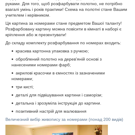
руками. Для того, щоб розфарбувати полотно, не потрібно
взагалі умінь і років практики! Схема на полотні стане Вашим
учителем і керівником.
Ця картина за номерами стане предметом Вашої таланту!
Розфарбовану картину можна повісити в кімнаті в наборі є
кріплення або ж презентувати!
До складу комплекту розфарбування по номерах входить:
красива картонна упаковка з ручкою;
оброблений полотно на дерев'яній основі з
нанесеними номерами фарб;
акрилові красочки в ємностях із зазначеними
номерами;
три кисті;
деталі для підвішування картини і саморізи;
детальна і зрозуміла інструкція до картини.
позитивний настрій для малювання
Величезний вибір живопису за номерами (понад 200 видів)