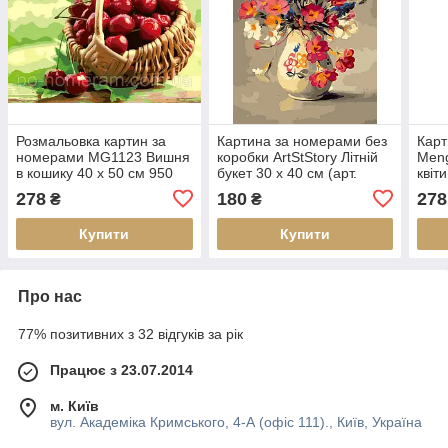
Розмальовка картин за
Картина за номерами без
Карт
номерами MG1123 Вишня
коробки ArtStStory Літній
Meng
в кошику 40 х 50 см 950
букет 30 х 40 см (арт.
квіти
квіти
AS0215)
см
278
180
278
₴
₴
Купити
Купити
Про нас
77% позитивних з 32 відгуків за рік
Працює з 23.07.2014
м. Київ
вул. Академіка Кримського, 4-А (офіс 111)., Київ, Україна