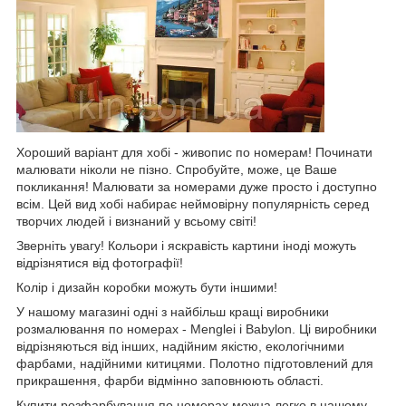
Хороший варіант для хобі - живопис по номерам! Починати
малювати ніколи не пізно. Спробуйте, може, це Ваше
покликання! Малювати за номерами дуже просто і доступно
всім. Цей вид хобі набирає неймовірну популярність серед
творчих людей і визнаний у всьому світі!
Зверніть увагу! Кольори і яскравість картини іноді можуть
відрізнятися від фотографії!
Колір і дизайн коробки можуть бути іншими!
У нашому магазині одні з найбільш кращі виробники
розмалювання по номерах - Menglei і Babylon. Ці виробники
відрізняються від інших, надійним якістю, екологічними
фарбами, надійними китицями. Полотно підготовлений для
прикрашення, фарби відмінно заповнюють області.
Купити розфарбування по номерах можна легко в нашому