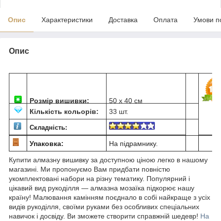
Опис
Характеристики
Доставка
Оплата
Умови п
Опис
Розмір вишивки:
50 х 40 см
Кількість кольорів:
33 шт.
Складність:
Упаковка:
На підрамнику.
Купити алмазну вишивку за доступною ціною легко в нашому
магазині. Ми пропонуємо Вам придбати повністю
укомплектовані набори на різну тематику. Популярний і
цікавий вид рукоділля ― алмазна мозаїка підкорює нашу
країну! Малювання камінням поєднало в собі найкраще з усіх
видів рукоділля, своїми руками без особливих спеціальних
навичок і досвіду. Ви зможете створити справжній шедевр!
На