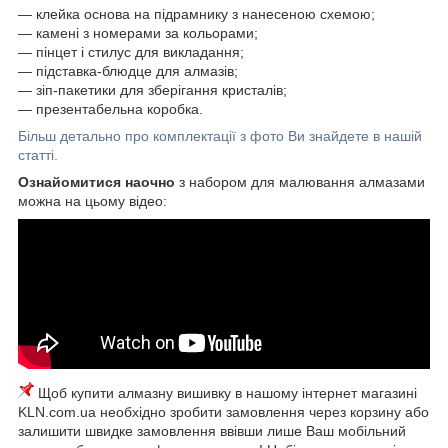
― клейка основа на підрамнику з нанесеною схемою;
― камені з номерами за кольорами;
― пінцет і стилус для викладання;
― підставка-блюдце для алмазів;
― зіп-пакетики для зберігання кристалів;
― презентабельна коробка.
Більш детально про комплектації з фото Ви знайдете в нашій
статті.
Ознайомитися наочно
з набором для малювання алмазами
можна на цьому відео:
Щоб купити алмазну вишивку в нашому інтернет магазині
KLN.com.ua необхідно зробити замовлення через корзину або
залишити швидке замовлення ввівши лише Ваш мобільний