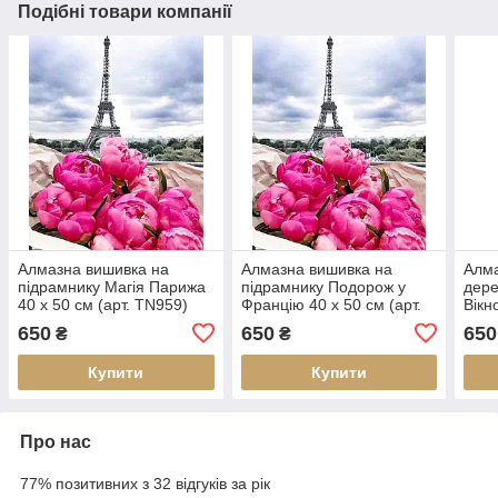
Подібні товари компанії
Алмазна вишивка на
Алмазна вишивка на
Алма
підрамнику Магія Парижа
підрамнику Подорож у
дере
40 х 50 см (арт. TN959)
Францію 40 х 50 см (арт.
Вікн
TN959)
40 с
650
650
650
₴
₴
Купити
Купити
Про нас
77% позитивних з 32 відгуків за рік