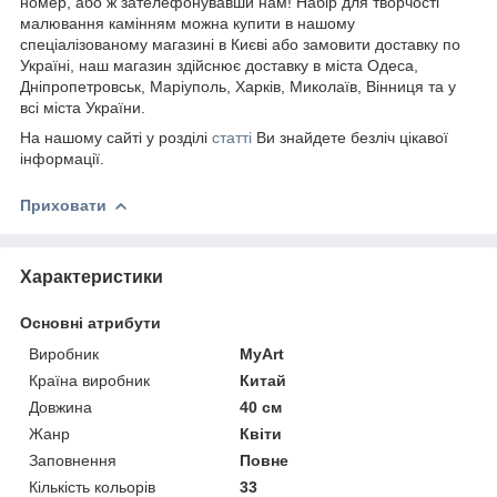
номер, або ж зателефонувавши нам! Набір для творчості
малювання камінням можна купити в нашому
спеціалізованому магазині в Києві або замовити доставку по
Україні, наш магазин здійснює доставку в міста Одеса,
Дніпропетровськ, Маріуполь, Харків, Миколаїв, Вінниця та у
всі міста України.
На нашому сайті у розділі
статті
Ви знайдете безліч цікавої
інформації.
Приховати
Характеристики
Основні атрибути
Виробник
MyArt
Країна виробник
Китай
Довжина
40 см
Жанр
Квіти
Заповнення
Повне
Кількість кольорів
33