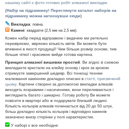
нашому сайті є фото готових робіт алмазної викладки.
(Набір на підрамнику! Переглянути каталог наборів на
підрамнику можна натиснувши сюди)
Викладка
: повна.
Камені
: квадратні (2,5 мм на 2,5 мм).
Кожен набір перед відправкою і видачею ми ретельно
перевіряємо, звіряємо кількість квітів. Ви можете бути
впевнені в якості продукції! Чим більше розмір основи, тим
більше чіткої і красивою вийде готова картина.
Принцип алмазної вишивки простий
: Ви згідно зі схемою
викладаєте кристали на клейку основу і крок за кроком
отримуєте завершений шедевр. Всі тонкощі техніки
малювання камінням докладно описані в
статті, присвяченій
цьому.
Картини створені за допомогою викладки алмазів
виходять яскравими і насиченими, вони переливаються і
виглядають багато і шикарно. Готову роботу Ви можете
повісити в квартирі або ж подарувати близькій людині.
Кількість кольорів алмазів починається від 20 до 50 штук,
більш докладно кількість кольорів і відповідно каменів
зазначено внизу сторінки у полі характеристик.
У наборі є все необхідне: