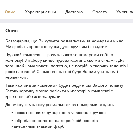
Опис
Характеристики
Доставка
Оплата
Умови п
Опис
Благодарим, що Ви купуєте розмальовку за номерами у нас!
Ми зробить процес покупки дуже зручним і швидким.
Чудовий комплект — розмальовка за номерами собі та
кожному! З набору вийде чудова картина своїми силами. Для
того, щоб намалювати полотно, не потрібно творчих талантів і
років навчання! Схема на полотні буде Вашим учителем і
керівником.
Така картина за номерами буде предметом Вашого таланту!
Готову картину можна повісити у квартирі в комплекті є
кріплення або ж подарувати!
До вмісту комплекту розмальовки за номерами входить:
показного вигляду картонна упаковка з ручкою;
оброблене полотно на дерев'яній основі з
нанесеними знаками фарб;