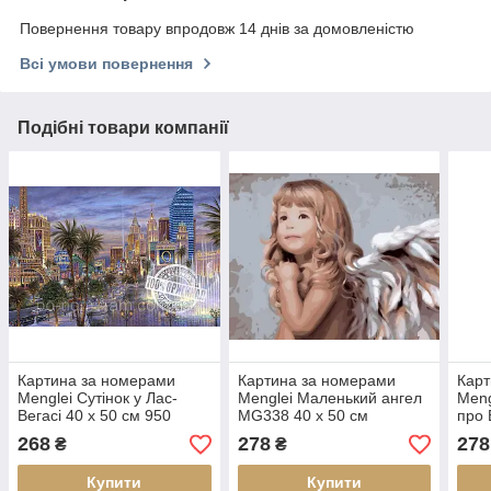
Повернення товару впродовж 14 днів за домовленістю
Всі умови повернення
Подібні товари компанії
Картина за номерами
Картина за номерами
Карт
Menglei Сутінок у Лас-
Menglei Маленький ангел
Meng
Вегасі 40 х 50 см 950
MG338 40 х 50 см
про 
місто
268
278
278
₴
₴
Купити
Купити