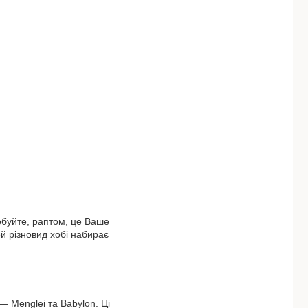
обуйте, раптом, це Ваше
й різновид хобі набирає
 Menglei та Babylon. Ці