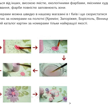
ься від інших, високою якістю, екологічними фарбами, якісними ху
вання, фарби повністю заповнюють зони.
мерами можна швидко в нашому магазині в г Київ і ще скористатися 
опис за номерами на полотні (Кремінг, Запоріжжя, Борісполь, Вінни
й каталог картин за номерами тільки найкращої якості.
>