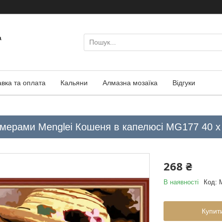
а
авка та оплата
Кальяни
Алмазна мозаїка
Відгуки
омерами Menglei Кошеня в капелюсі MG177 40 х
268 ₴
В наявності
Код:
Купит