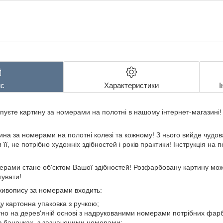
с
Характеристики
І
уєте картину за номерами на полотні в нашому інтернет-магазині! 
ина за номерами на полотні колезі та кожному! З нього вийде чудов
її, не потрібно художніх здібностей і років практики! Інструкція на
ерами стане об'єктом Вашої здібностей! Розфарбовану картину можна
тувати!
живопису за номерами входить:
у картонна упаковка з ручкою;
но на дерев'яній основі з надрукованими номерами потрібних фарб
в баночках, з зазначеними номерами;