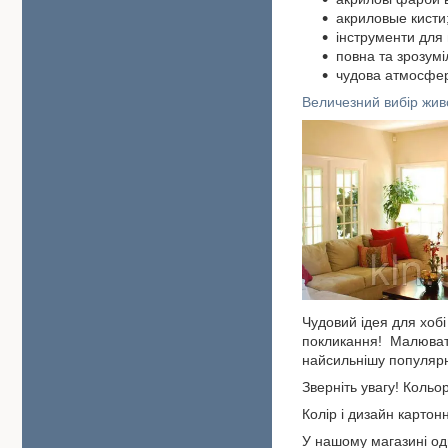
акриловые кисти
інструменти для 
повна та зрозумі
чудова атмосфер
Величезний вибір жив
Чудовий ідея для хоб
покликання! Малювати
найсильнішу популярні
Зверніть увагу! Кольо
Колір і дизайн картон
У нашому магазині од