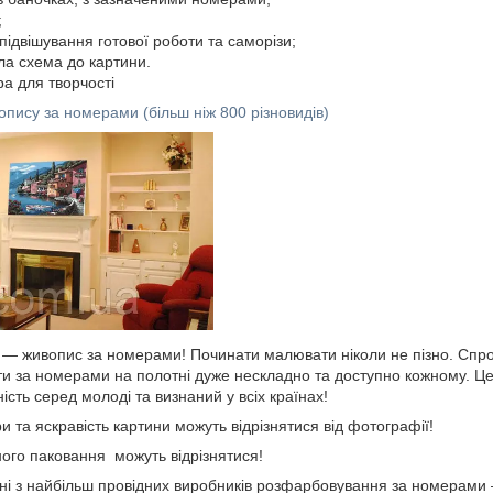
;
підвішування готової роботи та саморізи;
ла схема до картини.
а для творчості
опису за номерами (більш ніж 800 різновидів)
і — живопис за номерами! Починати малювати ніколи не пізно. Спр
 за номерами на полотні дуже нескладно та доступно кожному. Це
сть серед молоді та визнаний у всіх країнах!
ри та яскравість картини можуть відрізнятися від фотографії!
ного паковання можуть відрізнятися!
ні з найбільш провідних виробників розфарбовування за номерами —