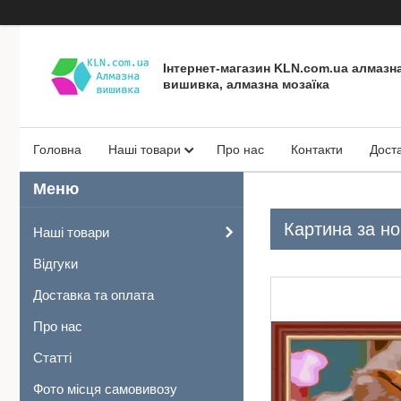
Інтернет-магазин KLN.com.ua алмазн
вишивка, алмазна мозаїка
Головна
Наші товари
Про нас
Контакти
Дост
Картина за н
Наші товари
Відгуки
Доставка та оплата
Про нас
Статті
Фото місця самовивозу