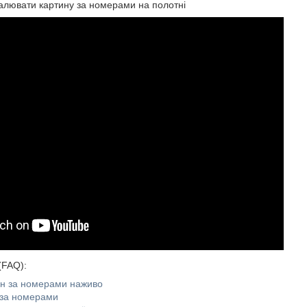
алювати картину за номерами на полотні
(FAQ):
ин за номерами наживо
 за номерами