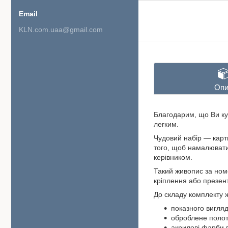
KLN.com.uaa@gmail.com
Опи
Благодарим, що Ви куп
легким.
Чудовий набір — карт
того, щоб намалювати 
керівником.
Такий живопис за ном
кріплення або презен
До складу комплекту 
показного вигляд
оброблене полот
акрилові фарби 