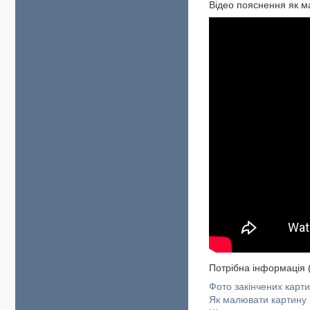
Відео пояснення як м
Потрібна інформація 
Фото закінчених карт
Як малювати картину