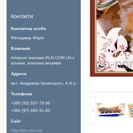
Контакти
Менеджер Марія
Інтернет магазин KLN.COM.UA к
альяни, алмазна вишивка
вул. Академіка Кримського, 4-А (офіс 111)., Київ, Україна
+380 (93) 597-79-96
+380 (97) 682-91-84
http://kln.com.ua