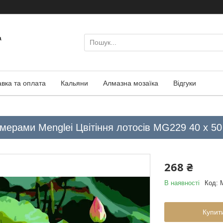
а
авка та оплата
Кальяни
Алмазна мозаїка
Відгуки
мерами Menglei Цвітіння лотосів MG229 40 х 50
268 ₴
В наявності
Код:
Купит