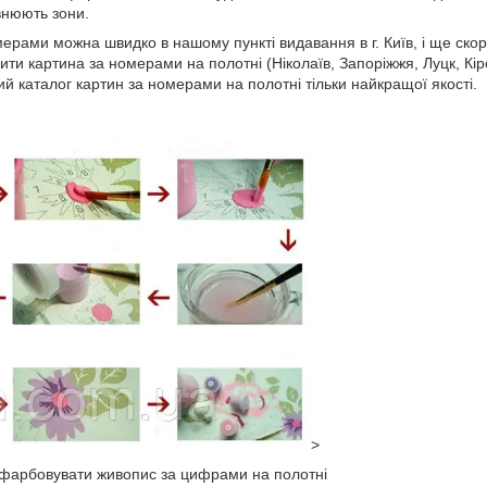
внюють зони.
мерами можна швидко в нашому пункті видавання в г. Київ, і ще ск
Купити картина за номерами на полотні (Ніколаїв, Запоріжжя, Луцк, К
й каталог картин за номерами на полотні тільки найкращої якості.
>
озфарбовувати живопис за цифрами на полотні