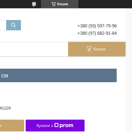
Кошик
+380 (93) 597-79-96
+380 (97) 682-91-84
Кошик
 см
MG229
и
Купити з