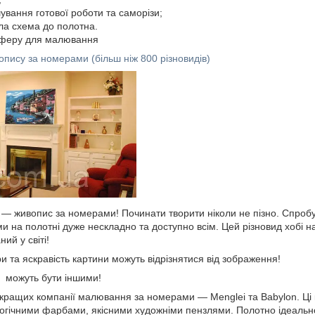
шування готової роботи та саморізи;
ла схема до полотна.
сферу для малювання
опису за номерами (більш ніж 800 різновидів)
і — живопис за номерами! Починати творити ніколи не пізно. Спроб
 на полотні дуже нескладно та доступно всім. Цей різновид хобі н
ий у світі!
ри та яскравість картини можуть відрізнятися від зображення!
и можуть бути іншими!
йкращих компанії малювання за номерами — Menglei та Babylon. Ці к
логічними фарбами, якісними художніми пензлями. Полотно ідеальн