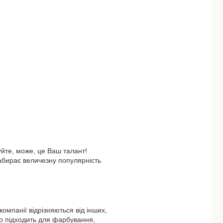
уйте, може, це Ваш талант!
абирає величезну популярність
омпанії відрізняються від інших,
о підходить для фарбування,