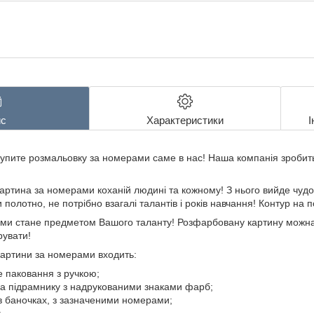
с
Характеристики
І
купите розмальовку за номерами саме в нас! Наша компанія зроби
артина за номерами коханій людині та кожному! З нього вийде чудо
полотно, не потрібно взагалі талантів і років навчання! Контур на
ми стане предметом Вашого таланту! Розфарбовану картину можна п
рувати!
картини за номерами входить:
е паковання з ручкою;
на підрамнику з надрукованими знаками фарб;
в баночках, з зазначеними номерами;
;