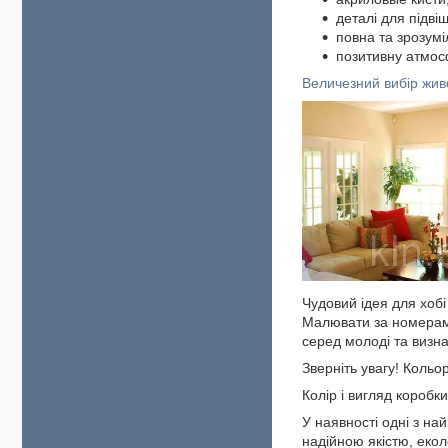
деталі для підві
повна та зрозумі
позитивну атмо
Величезний вибір жив
Чудовий ідея для хоб
Малювати за номерами
серед молоді та визнан
Зверніть увагу! Кольо
Колір і вигляд коробк
У наявності одні з на
надійною якістю, еко