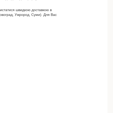
ористатися швидкою доставкою в
іровоград, Ужрород, Суми). Для Вас