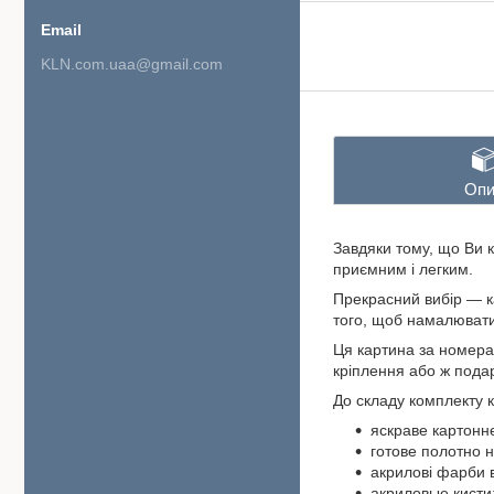
KLN.com.uaa@gmail.com
Опи
Завдяки тому, що Ви 
приємним і легким.
Прекрасний вибір — к
того, щоб намалювати 
Ця картина за номера
кріплення або ж пода
До складу комплекту 
яскраве картонн
готове полотно 
акрилові фарби 
акриловые кисти