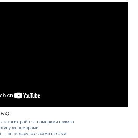
(FAQ):
х готових робіт за номерами наживо
артину за номерами
 — це подарунок своїми силами